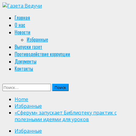
Skip
to
Primary
Главная
content
Menu
О нас
Новости
Избранные
Выпуски газет
Противодействие коррупции
Документы
Контакты
Найти:
Home
Избранные
«Сферум» запускает Библиотеку практик с
полезными идеями для уроков
Избранные