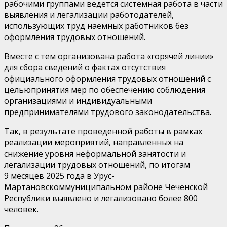
рабочими группами
ведется
системная
работа
в части
выявления
и легализации
работодателей,
использующих труд наемных работников без
оформления
тру
довых отношений.
Вместе с тем о
рганизована работа «горячей
линии
»
для сбора сведений о фактах отсутствия
официального оформления трудовых отношений
с
целью
принятия мер по обеспечению соблюдения
организациями и индивидуальными
предпринимателями трудового законодательства.
Так,
в результате проведенной работы в рамках
реализации мероприятий, направленных на
снижение уровня неформальной занятости и
легализации трудовых отношений, по итогам
9
месяцев
2025 года в
Урус-
Мартановском
муниципальном районе
Чеченской
Республики
выявлено и легализовано
более
800
человек.