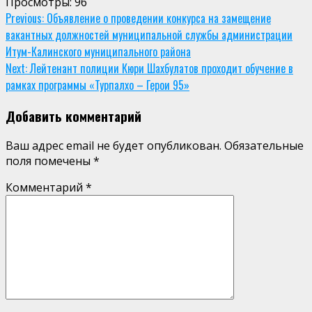
Просмотры:
96
Continue
Previous:
Объявление о проведении конкурса на замещение
вакантных должностей муниципальной службы администрации
Reading
Итум-Калинского муниципального района
Next:
Лейтенант полиции Кюри Шахбулатов проходит обучение в
рамках программы «Турпалхо – Герои 95»
Добавить комментарий
Ваш адрес email не будет опубликован.
Обязательные
поля помечены
*
Комментарий
*