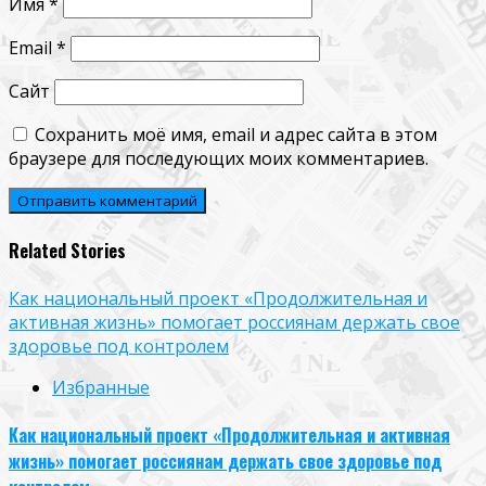
Имя
*
Email
*
Сайт
Сохранить моё имя, email и адрес сайта в этом
браузере для последующих моих комментариев.
Related Stories
Как национальный проект «Продолжительная и
активная жизнь» помогает россиянам держать свое
здоровье под контролем
Избранные
Как национальный проект «Продолжительная и активная
жизнь» помогает россиянам держать свое здоровье под