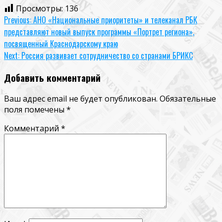
Просмотры:
136
Continue
Previous:
АНО «Национальные приоритеты» и телеканал РБК
представляют новый выпуск программы «Портрет региона»,
Reading
посвященный Краснодарскому краю
Next:
Россия развивает сотрудничество со странами БРИКС
Добавить комментарий
Ваш адрес email не будет опубликован.
Обязательные
поля помечены
*
Комментарий
*