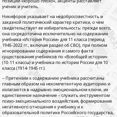
позиции «хорошо-плохо», акценты расставляет
ученик и учитель.
Никифоров указывает на недобросовестность и
заказной политический характер критики, о чем
свидетельствует ее избирательность: прежде всего,
она сосредоточена исключительно на содержании
учебника «История России» для 11 класса (период
1945-2022 гг., включая раздел об СВО), при полном
игнорировании содержания и самого факта
существования учебников по «Всеобщей истории»
(10-11 классы) и учебника по истории России для 10
класса (1914-1945 гг.).
– Претензии к содержанию учебника рассчитаны
главным образом на некомпетентную аудиторию и
излагаются в надрывно-эмоциональном ключе, их
единственное назначение – служить инструментом
психо-эмоционального воздействия, формирование
негативного отношения к учебнику и к
образовательной политике Российского государства,