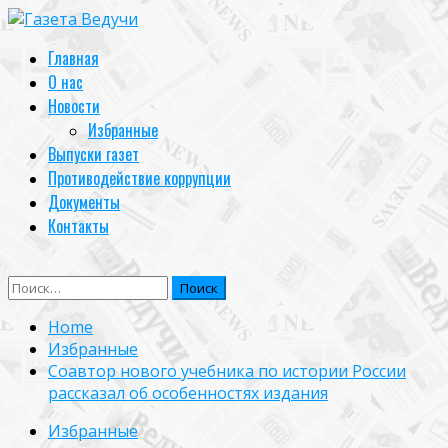
Skip
to
Primary
Главная
content
Menu
О нас
Новости
Избранные
Выпуски газет
Противодействие коррупции
Документы
Контакты
Найти:
Home
Избранные
Соавтор нового учебника по истории России
рассказал об особенностях издания
Избранные