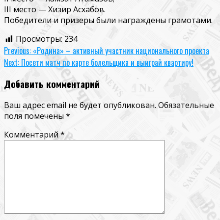
III место — Хизир Асхабов.
Победители и призеры были награждены грамотами.
Просмотры:
234
Continue
Previous:
«Родина» – активный участник национального проекта
Next:
Посети матч по карте болельщика и выиграй квартиру!
Reading
Добавить комментарий
Ваш адрес email не будет опубликован.
Обязательные
поля помечены
*
Комментарий
*