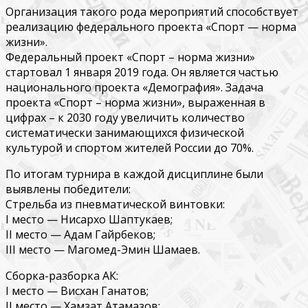
Организация такого рода мероприятий способствует
реализацию федерального проекта «Спорт — норма
жизни».
Федеральный проект «Спорт – норма жизни»
стартовал 1 января 2019 года. Он является частью
национального проекта «Демография». Задача
проекта «Спорт – норма жизни», выраженная в
цифрах – к 2030 году увеличить количество
систематически занимающихся физической
культурой и спортом жителей России до 70%.
По итогам турнира в каждой дисциплине были
выявлены победители:
Стрельба из пневматической винтовки:
I место — Нисархо Шаптукаев;
II место — Адам Гайрбеков;
III место — Магомед-Эмин Шамаев.
Cборка-разборка АК:
I место — Висхан Ганатов;
II место — Хамзат Атамазов;