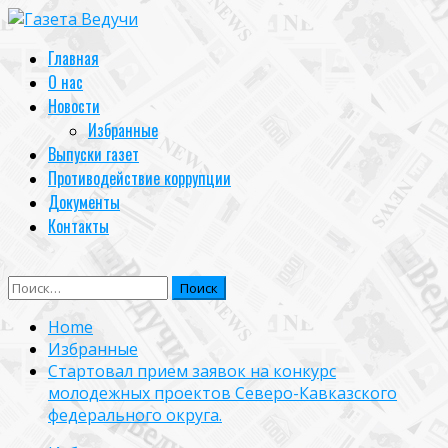
Skip
to
Primary
Главная
content
Menu
О нас
Новости
Избранные
Выпуски газет
Противодействие коррупции
Документы
Контакты
Найти:
Home
Избранные
Стартовал прием заявок на конкурс
молодежных проектов Северо-Кавказского
федерального округа.