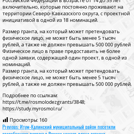
Российской Федерации в возрасте от 14 до 35 лет
включительно, которые постоянно проживают на
территории Северо-Кавказского округа, с проектной
инициативой в одной из 18 номинаций.
Размер гранта, на который может претендовать
физическое лицо, не может быть менее 5 тысяч
рублей, а также не должен превышать 500 000 рублей
Физическое лицо в праве предоставить не более
одной заявки, содержащей один проект, в одной из
номинаций.
Размер гранта, на который может претендовать
физическое лицо, не может быть менее 5 тысяч
рублей, а также не должен превышать 500 000 рублей.
Подробнее по ссылкам:
https://t.me/rosmolodezgrants/3848;
https://study.myrosmol.ru/
Просмотры:
160
Continue
Previous:
Итум-Калинский муниципальный район посетили
разработчики первого в России мастер-плана региона