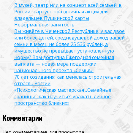
В музей, театр или на концерт всей семьей: в
России стартует праздничная акция для
владельцев Пушкинской карты
Неформальная занятость
Вы живёте в Чеченской Республике, у вас двое
или более детей, среднедушевой доход вашей
семьи в месяц не более 25 536 рублей, а
имущество не превышает установленную
норму? Вам доступна Ежегодная семейная
выплата — новая мера поддержки
национального проекта «Семья»!
70 лет созидания: как менялась строительная
отрасль России
«Психологическая мастерская „Семейные
границы“: как научиться уважать личное
пространство близких»
Комментарии
Нет комментариев для просмотра.