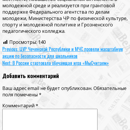
молодежной среде и реализуется при грантовой
поддержке Федерального агентства по делам
молодежи, Министерства ЧР по физической культуре,
спорту и молодежной политике и Грозненского
педагогического колледжа.
Просмотры:
140
Continue
Previous:
ЦУР Чеченской Республики и МЧС провели масштабную
акцию по безопасности для школьников
Reading
Next:
В России стартовала обучающая игра «МыСчитаем»
Добавить комментарий
Ваш адрес email не будет опубликован.
Обязательные
поля помечены
*
Комментарий
*