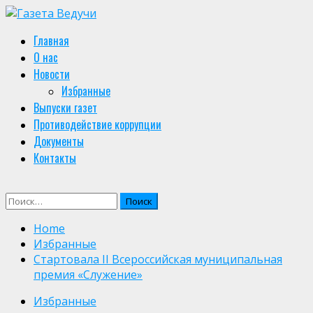
Skip
to
Primary
Главная
content
Menu
О нас
Новости
Избранные
Выпуски газет
Противодействие коррупции
Документы
Контакты
Найти:
Home
Избранные
Стартовала II Всероссийская муниципальная
премия «Служение»
Избранные