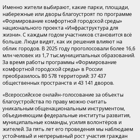
И
менно
жители
выбирают, какие парки, площади,
набережные или дворы благоустроят по программе
«
Формирование комфортной городской среды
»
национального проекта «
Инфраструктура для
жизни
»
.
С каждым годом участников становится всё
больше. Люди видят, как их решения влияют на
облик городов. В 2025 году проголосовали более
16,6
млн
человек из
1,7
тыс
.
муниципальных образований.
За время работы программы «Формирование
комфортной городской среды» в России
преобразилось
80 578
территорий: 37 437
общественных пространств и 43 141 дворов.
«Всероссийское онлайн-голосование за объекты
благоустройства по праву можно считать
уникальным общенациональным инструментом,
объединяющим федеральные институты развития,
муниципальные команды, усилия
волонт
ё
ров и
жителей. За пять лет его проведения мы наблюдаем
устойчивый и непрерывный рост участия граждан