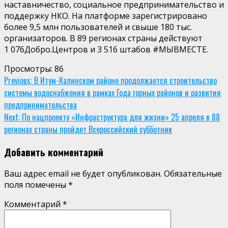
наставничество, социальное предпринимательство и
поддержку НКО. На платформе зарегистрировано
более
9,5 млн
пользователей и свыше 180 тыс.
организаторов. В 89 регионах страны действуют
1 076Добро.Центров и 3 516 штабов #МЫВМЕСТЕ.
Просмотры:
86
Continue
Previous:
В Итум-Калинском районе продолжается строительство
системы водоснабжения в рамках Года горных районов и развития
Reading
предпринимательства
Next:
По нацпроекту «Инфраструктура для жизни» 25 апреля в 88
регионах страны пройдет Всероссийский субботник
Добавить комментарий
Ваш адрес email не будет опубликован.
Обязательные
поля помечены
*
Комментарий
*