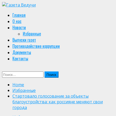
Skip
to
Primary
Главная
content
Menu
О нас
Новости
Избранные
Выпуски газет
Противодействие коррупции
Документы
Контакты
Найти:
Home
Избранные
Стартовало голосование за объекты
благоустройства: как россияне меняют свои
города