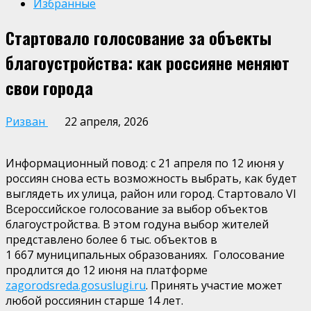
Избранные
Стартовало голосование за объекты
благоустройства: как россияне меняют
свои города
Ризван
22 апреля, 2026
Информационный повод
:
с 21 апреля
по 12 июня
у
россиян снова есть возможность выбрать, как будет
выглядеть их улица, район или город. Стартовало
VI
Всероссийское голосование за
выбор
объект
ов
благоустройства.
В
этом году
на выбор жителей
представлено
более 6
тыс
.
объектов
в
1
667
муниципальных
образованиях. Голосование
продлится до 12 июня
на
платформе
zagorodsreda.gosuslugi.ru
. Принять участие
может
любой
россиянин
старше 14 лет.