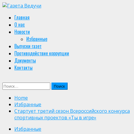
Skip
to
Primary
Главная
content
Menu
О нас
Новости
Избранные
Выпуски газет
Противодействие коррупции
Документы
Контакты
Найти:
Home
Избранные
Стартует третий сезон Всероссийского конкурса
спортивных проектов «Ты в игре»
Избранные