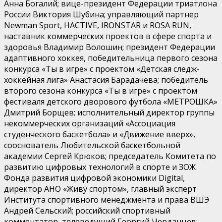
Анна Богалий; вице-президент Федерации триатлона
России Виктория Шубина; управляющий партнер
Newman Sport, HACTIVE, IRONSTAR и ROSA RUN,
наставник коммерческих проектов в сфере спорта и
здоровья Владимир Волошин; президент Федерации
адаптивного хоккея, победительница первого сезона
конкурса «Ты в игре» с проектом «Детская следж-
хоккейная лига» Анастасия Барадачева; победитель
второго сезона конкурса «Ты в игре» с проектом
фестиваля детского дворового футбола «МЕТРОШКА»
Дмитрий Борщев; исполнительный директор группы
некоммерческих организаций «Ассоциация
студенческого баскетбола» и «Движение вверх»,
сооснователь Любительской баскетбольной
академии Сергей Крюков; председатель Комитета по
развитию цифровых технологий в спорте и ЗОЖ
Фонда развития цифровой экономики Digital,
директор АНО «Живу спортом», главный эксперт
Института спортивного менеджмента и права ВШЭ
Андрей Сельский; российский спортивный
комментатор, телеведущий Георгий Черданцев;