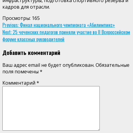
инфраструктуры, подготовка спортивного резерва и
кадров для отрасли.
Просмотры:
165
Continue
Previous:
Финал национального чемпионата «Абилимпикс»
Next:
25 чеченских педагогов приняли участие во II Всероссийском
Reading
форуме классных руководителей
Добавить комментарий
Ваш адрес email не будет опубликован.
Обязательные
поля помечены
*
Комментарий
*