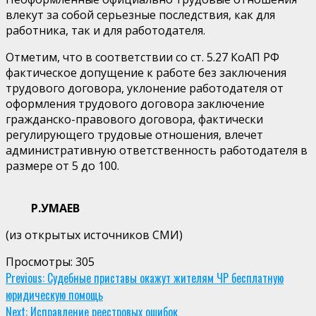
влекут за собой серьезные последствия, как для
работника, так и для работодателя.
Отметим, что в соответствии со ст. 5.27 КоАП РФ
фактическое допущение к работе без заключения
трудового договора, уклонение работодателя от
оформления трудового договора заключение
гражданско-правового договора, фактически
регулирующего трудовые отношения, влечет
административную ответственность работодателя в
размере от 5 до 100.
Р.УМАЕВ
(из открытых источников СМИ)
Просмотры:
305
Continue
Previous:
Судебные приставы окажут жителям ЧР бесплатную
юридическую помощь
Reading
Next:
Исправление реестровых ошибок