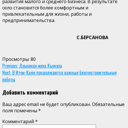
развития малого и среднего бизнеса. В результате
село становится более комфортным и
привлекательным для жизни, работы и
предпринимательства.
С.БЕРСАНОВА
Просмотры:
80
Continue
Previous:
Дуьненан меха Къонаха
Next:
В Итум-Кали продолжаются важные благоустроительные
Reading
работы
Добавить комментарий
Ваш адрес email не будет опубликован.
Обязательные
поля помечены
*
Комментарий
*