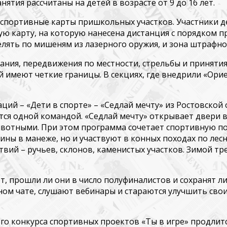
ятия рассчитаны на детей в возрасте от 9 до 16 лет.
спортивные карты пришкольных участков. Участники дел
ую карту, на которую нанесена дистанция с порядком 
лять по мишеням из лазерного оружия, и зона штрафног
ания, передвижения по местности, стрельбы и приняти
й имеют четкие границы. В
секциях, где внедрили «
Орие
аций –
«Дети в спорте»
–
«Седлай мечту»
из
Ростовской 
я одной командой. «Седлай мечту» открывает двери в эт
 животными. При этом программа сочетает спортивную 
ины в манеже, но и участвуют в конных походах по ле
вий – ручьев, склонов, каменистых участков. Зимой 
т, прошли ли они в число полуфиналистов и сохранят ли
ом чате, слушают вебинары и стараются улучшить свои
ого конкурса спортивных проектов «Ты в игре» продлит