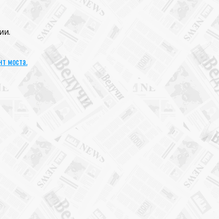
ии.
т моста.