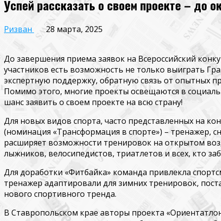
Успей рассказать о своем проекте – до о
Ризван
28 марта, 2025
До завершения приема заявок на Всероссийский конкур
участников есть возможность не только выиграть Гра
экспертную поддержку, обратную связь от опытных пр
Помимо этого, многие
проекты освещаются
в социаль
шанс заявить о своем проекте на всю страну!
Для новых видов спорта, часто представленных на ко
(номинация
«Трансформация в спорте»
) – тренажер, 
расширяет возможности тренировок на открытом возд
лыжников, велосипедистов,
триатлетов
и всех, кто за
Для доработки «
Фитбайка
» команда привлекла спортс
тренажер адаптировали для зимних тренировок, поста
нового спортивного тренда.
В
Ставропольском крае
авторы проекта
«
Ориентатло