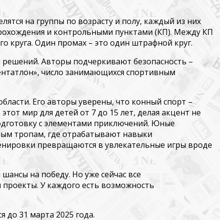
ятся на группы по возрасту и полу, каждый из них
прохождения и контрольными пунктами (КП). Между КП
о круга. Один промах – это один штрафной круг.
я решений. Авторы подчеркивают безопасность –
нтатлон
», число занимающихся спортивным
области
. Его авторы уверены, что конный спорт –
от мир для детей от 7 до 15 лет, делая акцент не
подготовку с элементами приключений. Юные
сным тропам, где отрабатывают навыки
тренировки превращаются в увлекательные игры вроде
 шансы на победу. Но уже сейчас все
 проекты. У каждого есть возможность
ся
до 31 марта 2025 года
.