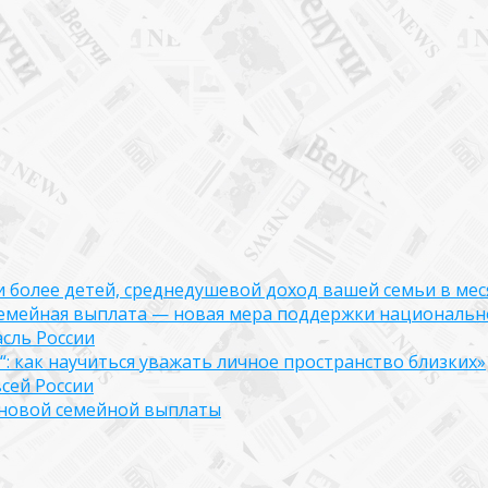
ли более детей, среднедушевой доход вашей семьи в мес
семейная выплата — новая мера поддержки национально
асль России
: как научиться уважать личное пространство близких»
сей России
е новой семейной выплаты