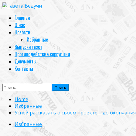
Skip
to
Primary
Главная
content
Menu
О нас
Новости
Избранные
Выпуски газет
Противодействие коррупции
Документы
Контакты
Найти:
Home
Избранные
Успей рассказать о своем проекте – до окончани
Избранные