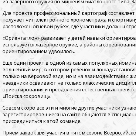
из лазерного оружия по мишеням биатлонного типа. Зан
Для проекта профессиональный картограф составляет 
получает чип электронного хронометража и спортивн
расположен огневой рубеж, где участники должны стре
«
Ориентатлон
» развивает у детей навыки ориентиров
используется лазерное оружие, а районы соревновани
ориентированием удвоилось.
Еще один проект в одной из самых популярных номин
волшебный мир, в котором ребенок и лошадь становятс
только на верховой езде, но и на взаимодействии с
наездники осваивают не только классические дисципл
ориентирования и преодоления естественных препятст
«Поиска сокровищ».
Совсем скоро все эти и многие другие участники узнаю
зарегистрировавшиеся на сайте общаются в специальн
присоединиться к этой команде.
Прием заявок
для участия в пятом сезоне Всероссийск