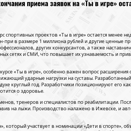
кончания приема заявок на «Ты в игре» ос
с спортивных проектов «Ты в игре» остается менее нед
н-при в размере 1 миллиона рублей и другие ценные пр
офессионалов, других конкурсантов, а также наставнич
ных сетях
и СМИ
, что повышает их узнаваемость
и при
нкурсе «Ты в игре», особенно важен вопрос расширения
снижающий ударные нагрузки на суставы. Разработанный
ухе круглый год. Разработчики позиционируют его как
ботится о здоровье.
менов, тренеров и специалистов по реабилитации. Пос
вив на лыжи. Производство налажено в Ижевске, и авт
н
»
, который участвует в номинации
«Дети в спорте»
, о