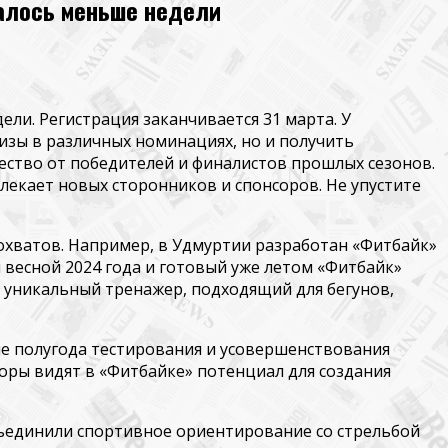
талось меньше недели
ели. Регистрация заканчивается 31 марта. У
изы в различных номинациях, но и получить
ество от победителей и финалистов прошлых сезонов.
влекает новых сторонников и
спонсоров. Не
упустите
 охватов. Например, в Удмуртии разработан
«
Фитбайк
»
 весной 2024 года и готовый уже летом «
Фитбайк
»
 уникальный тренажер, подходящий для бегунов,
ле полугода тестирования и усовершенствования
оры видят в «
Фитбайке
» потенциал для создания
бъединили спортивное ориентирование со стрельбой