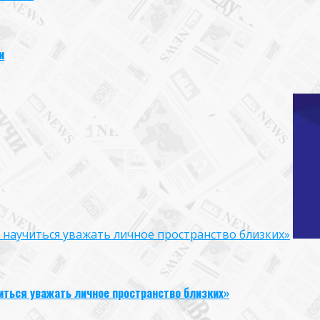
и
к научиться уважать личное пространство близких»
иться уважать личное пространство близких»