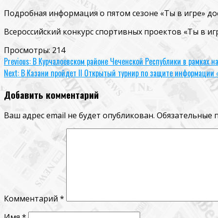
Подробная информация о пятом сезоне «Ты в игре» д
Всероссийский конкурс спортивных проектов «Ты в иг
Просмотры:
214
Continue
Previous:
В Курчалоевском районе Чеченской Республики в рамках н
Next:
В Казани пройдет II Открытый турнир по защите информации 
Reading
Добавить комментарий
Ваш адрес email не будет опубликован.
Обязательные 
Комментарий
*
Имя
*