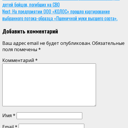
детей бойцов, погибших на СВО
Reading
Next:
На предприятии ООО «КОЛОС» прошло картирование
выбранного потока-образца «Пшеничной муки высшего сорта».
Добавить комментарий
Ваш адрес email не будет опубликован.
Обязательные
поля помечены
*
Комментарий
*
Имя
*
Email
*