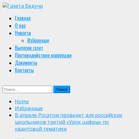
Skip
to
Primary
Главная
content
Menu
О нас
Новости
Избранные
Выпуски газет
Противодействие коррупции
Документы
Контакты
Найти:
Home
Избранные
В апреле Росатом проведет для российских
школьников третий «Урок цифры» по
квантовой тематике