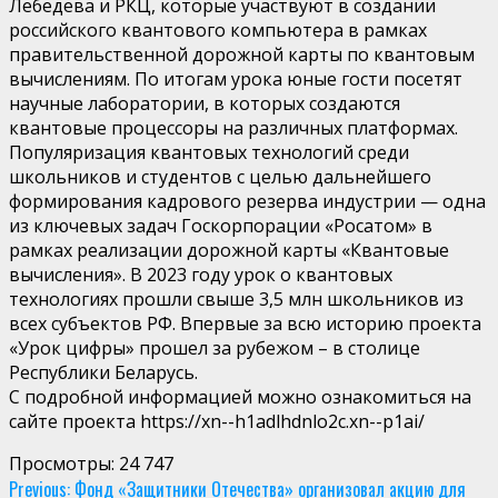
Лебедева и РКЦ, которые участвуют в создании
российского квантового компьютера в рамках
правительственной дорожной карты по квантовым
вычислениям. По итогам урока юные гости посетят
научные лаборатории, в которых создаются
квантовые процессоры на различных платформах.
Популяризация квантовых технологий среди
школьников и студентов с целью дальнейшего
формирования кадрового резерва индустрии — одна
из ключевых задач Госкорпорации «Росатом» в
рамках реализации дорожной карты «Квантовые
вычисления». В 2023 году урок о квантовых
технологиях прошли свыше 3,5 млн школьников из
всех субъектов РФ. Впервые за всю историю проекта
«Урок цифры» прошел за рубежом – в столице
Республики Беларусь.
С подробной информацией можно ознакомиться на
сайте проекта https://xn--h1adlhdnlo2c.xn--p1ai/
Просмотры:
24 747
Continue
Previous:
Фонд «Защитники Отечества» организовал акцию для