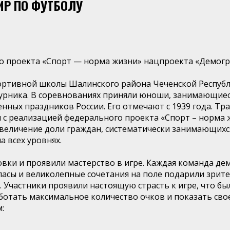
ИР ПО ФУТБОЛУ
го проекта «Спорт — норма жизни» нацпроекта «Демогр
 спортивной школы Шалинского района Чеченской Респу
турника. В соревнованиях приняли юноши, занимающиес
нных праздников России. Его отмечают с 1939 года. Тр
и с реализацией федерального проекта «Спорт – норма
увеличение доли граждан, систематически занимающихс
 всех уровнях.
вки и проявили мастерство в игре. Каждая команда де
пасы и великолепные сочетания на поле подарили зрит
частники проявили настоящую страсть к игре, что было
ботать максимальное количество очков и показать сво
: