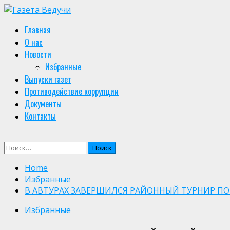
Skip
to
Primary
Главная
content
Menu
О нас
Новости
Избранные
Выпуски газет
Противодействие коррупции
Документы
Контакты
Найти:
Home
Избранные
В АВТУРАХ ЗАВЕРШИЛСЯ РАЙОННЫЙ ТУРНИР ПО
Избранные