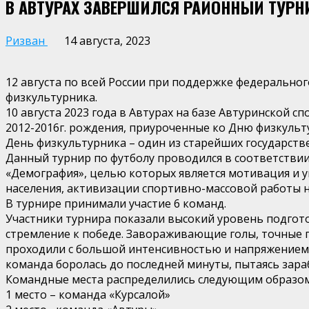
В АВТУРАХ ЗАВЕРШИЛСЯ РАЙОННЫЙ ТУРН
Ризван
14 августа, 2023
12 августа по всей России при поддержке федерально
физкультурника.
10 августа 2023 года в Автурах на базе Автуринской
2012-2016г. рождения, приуроченные ко Дню физкуль
День физкультурника – один из старейших государстве
Данный турнир по футболу проводился в соответстви
«Демография», целью которых является мотивация и 
населения, активизации спортивно-массовой работы на
В турнире принимали участие 6 команд.
Участники турнира показали высокий уровень подгото
стремление к победе. Завораживающие голы, точные 
проходили с большой интенсивностью и напряжением. У
команда боролась до последней минуты, пытаясь зара
Командные места распределились следующим образом
1 место – команда «Курсалой»