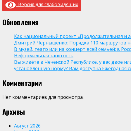
Версия для слабовидящих
Обновления
Как национальный проект «Продолжительная и а
Дмитрий Чернышенко: Порядка 110 маршрутов нау
В музей, театр или на концерт всей семьей: в Р
Неформальная занятость
Вы живёте в Чеченской Республике, у вас двое и
установленную норму? Вам доступна Ежегодная 
Комментарии
Нет комментариев для просмотра.
Архивы
Август 2026