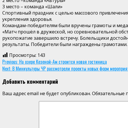
2 место –команда «Автуры»
3 место – команда «Шали»
Спортивный праздник с целью массового привлечения 
укрепления здоровья.
Командам-победителям были вручены грамоты и меда
«Матч прошёл в дружеской, но соревновательной обст
рукопожатие завершило встречу. Болельщики достойно
результаты. Победители были награждены грамотами
Просмотры:
143
Continue
Previous:
На озере Кезеной-Ам строится новая гостиница
Next:
В Минкультуры ЧР рассмотрели проекты новых форм мероприя
Reading
Добавить комментарий
Ваш адрес email не будет опубликован.
Обязательные 