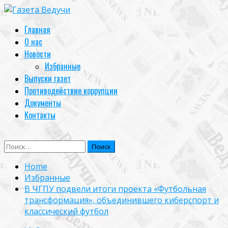
Skip
to
Primary
Главная
content
Menu
О нас
Новости
Избранные
Выпуски газет
Противодействие коррупции
Документы
Контакты
Найти:
Home
Избранные
В ЧГПУ подвели итоги проекта «Футбольная
трансформация», объединившего киберспорт и
классический футбол