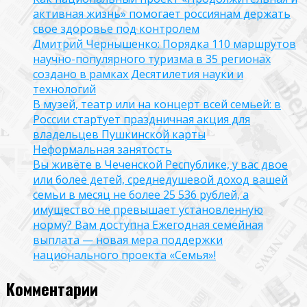
активная жизнь» помогает россиянам держать
свое здоровье под контролем
Дмитрий Чернышенко: Порядка 110 маршрутов
научно-популярного туризма в 35 регионах
создано в рамках Десятилетия науки и
технологий
В музей, театр или на концерт всей семьей: в
России стартует праздничная акция для
владельцев Пушкинской карты
Неформальная занятость
Вы живёте в Чеченской Республике, у вас двое
или более детей, среднедушевой доход вашей
семьи в месяц не более 25 536 рублей, а
имущество не превышает установленную
норму? Вам доступна Ежегодная семейная
выплата — новая мера поддержки
национального проекта «Семья»!
Комментарии