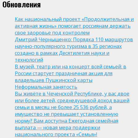
Обновления
Как национальный проект «Продолжительная и
активная жизнь» помогает россиянам держать
свое здоровье под контролем
Дмитрий Чернышенко: Порядка 110 маршрутов
научно-популярного туризма в 35 регионах
создано в рамках Десятилетия науки и
технологий
В музей, театр или на концерт всей семьей: в
России стартует праздничная акция для
владельцев Пушкинской карты
Неформальная занятость
Вы живёте в Чеченской Республике, у вас двое
или более детей, среднедушевой доход вашей
семьи в месяц не более 25 536 рублей, а
имущество не превышает установленную
норму? Вам доступна Ежегодная семейная
выплата — новая мера поддержки
национального проекта «Семья»!