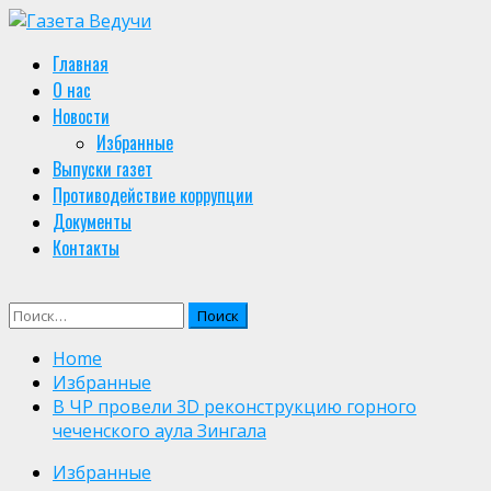
Skip
to
Primary
Главная
content
Menu
О нас
Новости
Избранные
Выпуски газет
Противодействие коррупции
Документы
Контакты
Найти:
Home
Избранные
В ЧР провели 3D реконструкцию горного
чеченского аула Зингала
Избранные