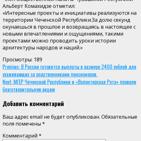
Альберт Комахидзе отметил:
«Интересные проекты и инициативы реализуются на
территории Чеченской Республики.За долю секунд
окунаешься в прошлое и возвращаясь в настоящее с
новыми впечатлениями и ощущениями, такими
проектами можно проводить уроки истории
архитектуры народов и наций.»
Просмотры:
189
Continue
Previous:
В России готовятся выплаты в размере 2400 рублей для
ухаживающих за родственниками пенсионеров.
Reading
Next:
МГЕР Чеченской Республики и «Волонтерская Рота» провели
благотворительную акцию
Добавить комментарий
Ваш адрес email не будет опубликован.
Обязательные
поля помечены
*
Комментарий
*