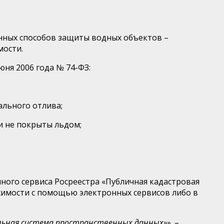
енных способов защиты водных объектов –
мости.
юня 2006 года № 74-ФЗ:
ального отлива;
ни не покрыты льдом;
ого сервиса Росреестра «Публичная кадастровая
ижимости с помощью электронных сервисов либо в
альная система пространственных данных»»
, –