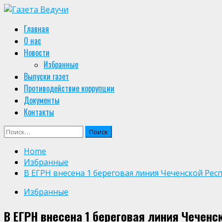
Skip
to
Primary
Главная
content
Menu
О нас
Новости
Избранные
Выпуски газет
Противодействие коррупции
Документы
Контакты
Найти:
Home
Избранные
В ЕГРН внесена 1 береговая линия Чеченской Рес
Избранные
В ЕГРН внесена 1 береговая линия Чеченс