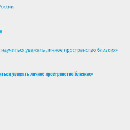
России
и
к научиться уважать личное пространство близких»
иться уважать личное пространство близких»