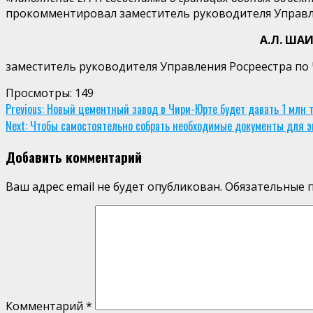
прокомментировал заместитель руководителя Управле
А.Л. ШАИПО
заместитель руководителя Управления Росреестра по
Просмотры:
149
Continue
Previous:
Новый цементный завод в Чири-Юрте будет давать 1 млн т
Next:
Чтобы самостоятельно собрать необходимые документы для э
Reading
Добавить комментарий
Ваш адрес email не будет опубликован.
Обязательные 
Комментарий
*