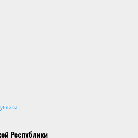
публики
кой Республики