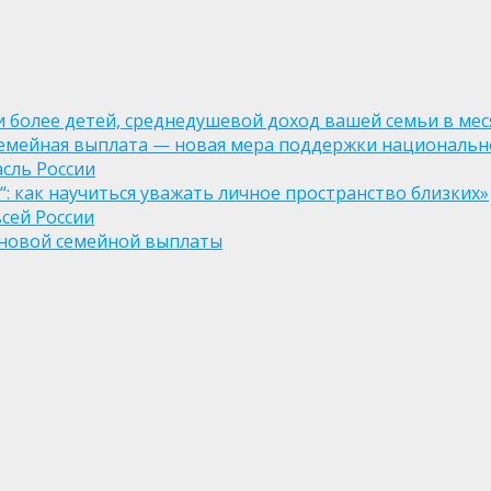
ли более детей, среднедушевой доход вашей семьи в мес
семейная выплата — новая мера поддержки национально
асль России
: как научиться уважать личное пространство близких»
сей России
е новой семейной выплаты