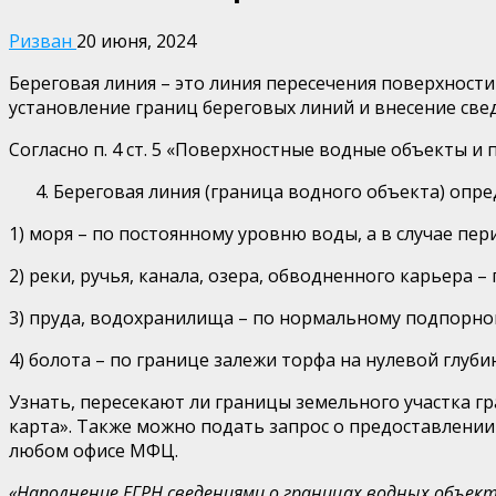
Ризван
20 июня, 2024
Береговая линия – это линия пересечения поверхност
установление границ береговых линий и внесение све
Согласно п. 4 ст. 5 «Поверхностные водные объекты и
Береговая линия (граница водного объекта) опред
1) моря – по постоянному уровню воды, а в случае пе
2) реки, ручья, канала, озера, обводненного карьера
3) пруда, водохранилища – по нормальному подпорно
4) болота – по границе залежи торфа на нулевой глуби
Узнать, пересекают ли границы земельного участка 
карта». Также можно подать запрос о предоставлении
любом офисе МФЦ.
«Наполнение ЕГРН сведениями о границах водных объе