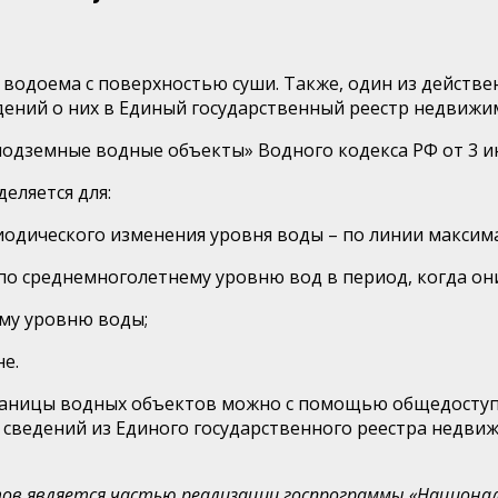
и водоема с поверхностью суши. Также, один из действ
дений о них в Единый государственный реестр недвижи
 подземные водные объекты» Водного кодекса РФ от 3 и
еляется для:
риодического изменения уровня воды – по линии максим
 – по среднемноголетнему уровню вод в период, когда о
му уровню воды;
не.
границы водных объектов можно с помощью общедоступн
 сведений из Единого государственного реестра недв
ктов является частью реализации госпрограммы «Национ