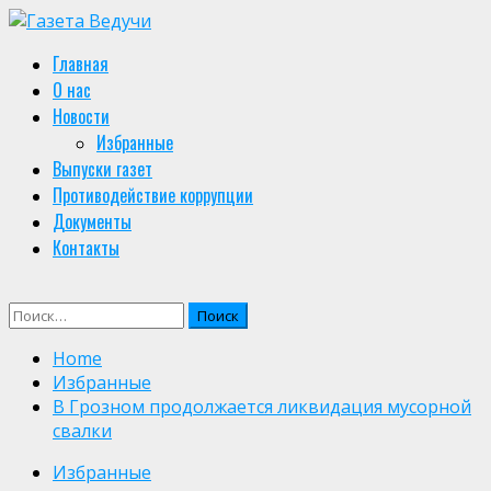
Skip
to
Primary
Главная
content
Menu
О нас
Новости
Избранные
Выпуски газет
Противодействие коррупции
Документы
Контакты
Найти:
Home
Избранные
В Грозном продолжается ликвидация мусорной
свалки
Избранные