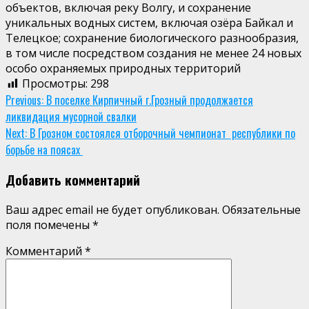
объектов, включая реку Волгу, и сохранение
уникальных водных систем, включая озёра Байкал и
Телецкое; сохранение биологического разнообразия,
в том числе посредством создания не менее 24 новых
особо охраняемых природных территорий
Просмотры:
298
Continue
Previous:
В поселке Кирпичный г.Грозный продолжается
ликвидация мусорной свалки
Reading
Next:
В Грозном состоялся отборочный чемпионат республики по
борьбе на поясах
Добавить комментарий
Ваш адрес email не будет опубликован.
Обязательные
поля помечены
*
Комментарий
*