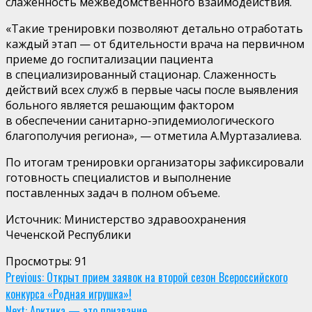
слаженность межведомственного взаимодействия.
«Такие тренировки позволяют детально отработать
каждый этап — от бдительности врача на первичном
приеме до госпитализации пациента
в специализированный стационар. Слаженность
действий всех служб в первые часы после выявления
больного является решающим фактором
в обеспечении санитарно-эпидемиологического
благополучия региона», — отметила А.Муртазалиева.
По итогам тренировки организаторы зафиксировали
готовность специалистов и выполнение
поставленных задач в полном объеме.
Источник: Министерство здравоохранения
Чеченской Республики
Просмотры:
91
Continue
Previous:
Открыт прием заявок на второй сезон Всероссийского
конкурса «Родная игрушка»!
Reading
Next:
Арктика — это призвание