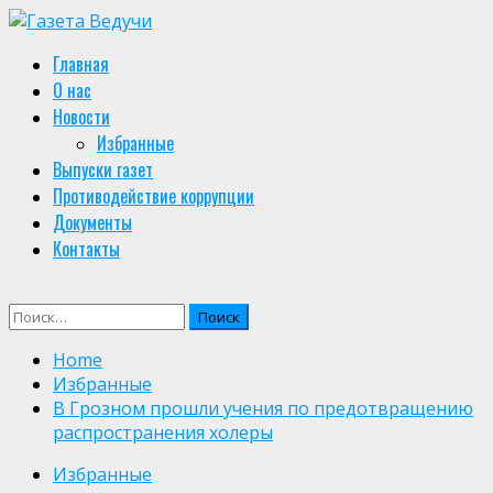
Skip
to
Primary
Главная
content
Menu
О нас
Новости
Избранные
Выпуски газет
Противодействие коррупции
Документы
Контакты
Найти:
Home
Избранные
В Грозном прошли учения по предотвращению
распространения холеры
Избранные