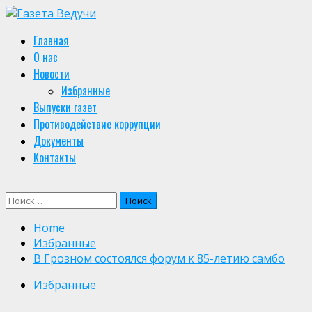
Skip
to
Primary
Главная
content
Menu
О нас
Новости
Избранные
Выпуски газет
Противодействие коррупции
Документы
Контакты
Найти:
Home
Избранные
В Грозном состоялся форум к 85-летию самбо
Избранные