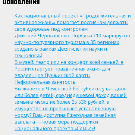
Обновления
Как национальный проект «Продолжительная и
активная жизнь» помогает россиянам держать
свое здоровье под контролем
Дмитрий Чернышенко: Порядка 110 маршрутов
научно-популярного туризма в 35 регионах
создано в рамках Десятилетия науки и
технологий
В музей, театр или на концерт всей семьей: в
России стартует праздничная акция для
владельцев Пушкинской карты
Неформальная занятость
Вы живёте в Чеченской Республике, у вас двое
или более детей, среднедушевой доход вашей
семьи в месяц не более 25 536 рублей, а
имущество не превышает установленную
норму? Вам доступна Ежегодная семейная
выплата — новая мера поддержки
национального проекта «Семья»!