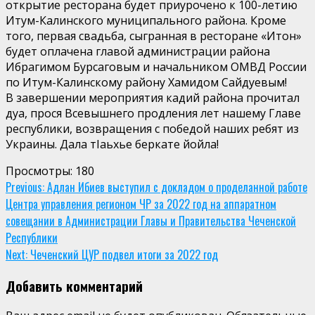
открытие ресторана будет приурочено к 100-летию
Итум-Калинского муниципального района. Кроме
того, первая свадьба, сыгранная в ресторане «Итон»
будет оплачена главой администрации района
Ибрагимом Бурсаговым и начальником ОМВД России
по Итум-Калинскому району Хамидом Сайдуевым!
В завершении мероприятия кадий района прочитал
дуа, прося Всевышнего продления лет нашему Главе
республики, возвращения с победой наших ребят из
Украины. Дала тIаьхье беркате йойла!
Просмотры:
180
Continue
Previous:
Адлан Ибиев выступил с докладом о проделанной работе
Центра управления регионом ЧР за 2022 год на аппаратном
Reading
совещании в Администрации Главы и Правительства Чеченской
Республики
Next:
Чеченский ЦУР подвел итоги за 2022 год
Добавить комментарий