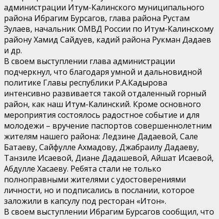
администрации Итум-Калинского муниципального
района Ибрагим Бурсагов, глава района Рустам
Зулаев, начальник ОМВД России по Итум-Калинскому
району Хамид Сайдуев, кадий района Рукман Дадаев
и др.
В своем выступлении глава администрации
подчеркнул, что благодаря умной и дальновидной
политике Главы республики Р.А.Кадырова
интенсивно развивается такой отдаленный горный
район, как наш Итум-Калинский. Кроме основного
мероприятия состоялось радостное событие и для
молодежи – вручение паспортов совершеннолетним
жителям нашего района: Ледзине Дадаевой, Сале
Батаеву, Сайфулле Ахмадову, Джабраилу Дадаеву,
Танзиле Исаевой, Диане Дадашевой, Айшат Исаевой,
Абдулле Хасаеву. Ребята стали не только
полноправными жителями с удостоверениями
личности, но и подписались в послании, которое
заложили в капсулу под ресторан «Итон».
В своем выступлении Ибрагим Бурсагов сообщил, что