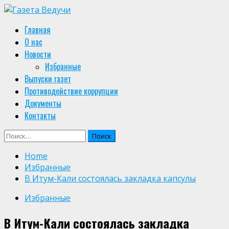
Skip
to
Primary
Главная
content
Menu
О нас
Новости
Избранные
Выпуски газет
Противодействие коррупции
Документы
Контакты
Найти:
Home
Избранные
В Итум-Кали состоялась закладка капсулы
Избранные
В Итум-Кали состоялась закладка