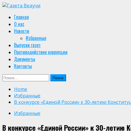
Skip
to
Primary
Главная
content
Menu
О нас
Новости
Избранные
Выпуски газет
Противодействие коррупции
Документы
Контакты
Найти:
Home
Избранные
В конкурсе «Единой России» к 30-летию Конститу
Избранные
В конкурсе «Единой России» к 30-летию 