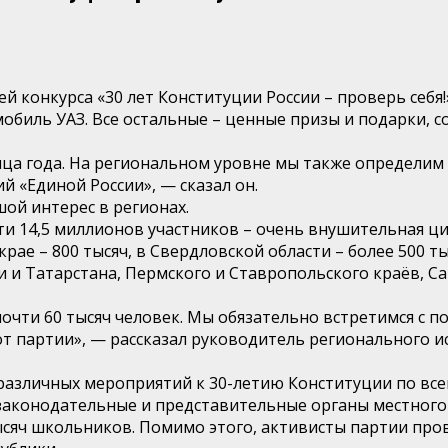
й конкурса «30 лет Конституции России – проверь себя
омобиль УАЗ. Все остальные – ценные призы и подарки
ца года. На региональном уровне мы также определим 
й «Единой России», — сказал он.
ой интерес в регионах.
и 14,5 миллионов участников – очень внушительная ци
рае – 800 тысяч, в Свердловской области – более 500 ты
и Татарстана, Пермского и Ставропольского краёв, С
почти 60 тысяч человек. Мы обязательно встретимся с п
от партии», — рассказал руководитель регионального 
различных мероприятий к 30-летию Конституции по всей
 законодательные и представительные органы местного
ысяч школьников. Помимо этого, активисты партии про