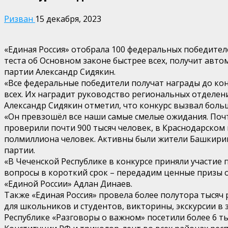
Ризван
15 декабря, 2023
«Единая Россия» отобрала 100 федеральных победителе
теста об Основном законе быстрее всех, получит авт
партии Александр Сидякин.
«Все федеральные победители получат награды до кон
всех. Их наградит руководство региональных отделени
Александр Сидякин отметил, что конкурс вызвал больш
«Он превзошёл все наши самые смелые ожидания. Почт
проверили почти 900 тысяч человек, в Краснодарском к
полмиллиона человек. Активны были жители Башкирии 
партии.
«В Чеченской Республике в конкурсе приняли участие 
вопросы в короткий срок – передадим ценные призы 
«Единой России» Адлан Динаев.
Также «Единая Россия» провела более полутора тысяч 
для школьников и студентов, викторины, экскурсии в
Республике «Разговоры о важном» посетили более 6 т