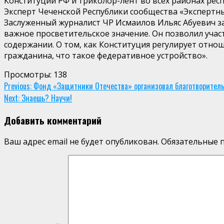
Конституции РФ и триколор-лент во всех районах респ
Эксперт Чеченской Республики сообщества «Экспертны
Заслуженный журналист ЧР Исмаилов Ильяс Абуевич за
важное просветительское значение. Он позволил учас
содержании. О том, как Конституция регулирует отно
гражданина, что такое федеративное устройство».
Просмотры:
138
Continue
Previous:
Фонд «Защитники Отечества» организовал благотворитель
Next:
Знаешь? Научи!
Reading
Добавить комментарий
Ваш адрес email не будет опубликован.
Обязательные 