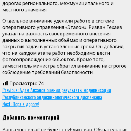
дорогах регионального, межмуниципального и
местного значения.
Отдельное внимание уделили работе в системе
оперативного управления «Эталон». Ризван Гехаев
указал на важность своевременного внесения
данных о выполненных объёмах и оперативного
закрытия задач в установленные сроки. Он добавил,
что на каждом этапе работ необходимо вести
фотосопровождение объектов. Кроме того,
заместитель министра обратил внимание на строгое
соблюдение требований безопасности.
Просмотры:
74
Continue
Previous:
Адам Алханов оценил результаты модернизации
Республиканского эндокринологического диспансера
Reading
Next:
Пора в дорогу!
Добавить комментарий
Ваш адрес email не будет опубликован.
Обязательные