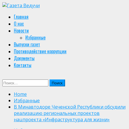
Skip
to
Primary
Главная
content
Menu
О нас
Новости
Избранные
Выпуски газет
Противодействие коррупции
Документы
Контакты
Найти:
Home
Избранные
В Минавтодоре Чеченской Республики обсудили
реализацию региональных проектов
нацпроекта «Инфраструктура для жизни»