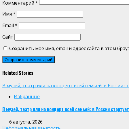
Комментарий
*
Имя
*
Email
*
Сайт
Сохранить моё имя, email и адрес сайта в этом бр
Related Stories
В музей, театр или на концерт всей семьей: в России
Избранные
В музей, театр или на концерт всей семьей: в России старт
6 августа, 2026
Неформальная занятость