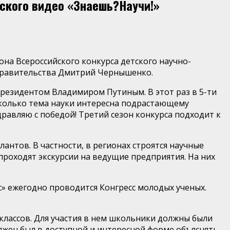
ского видео «Знаешь?Научи!»
на Всероссийского конкурса детского научно-
равительства
Дмитрий Чернышенко
.
 Президентом Владимиром Путиным. В этот раз в 5-ти
асколько тема науки интересна подрастающему
равляю с победой! Третий сезон конкурса подходит к
антов. В частности, в регионах строятся научные
 проходят экскурсии на ведущие предприятия. На них
» ежегодно проводится Конгресс молодых ученых.
 классов. Для участия в нем школьники должны были
жен был в доступной и интересной форме объяснять