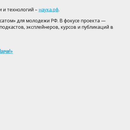
и и технологий –
наука.рф
.
сатом» для молодежи РФ.
В фокусе проекта
—
подкастов,
эксплейнеров
, курсов и публикаций в
Научи!»