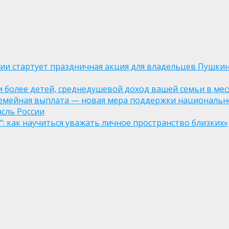
оссии стартует праздничная акция для владельцев Пушки
ли более детей, среднедушевой доход вашей семьи в мес
семейная выплата — новая мера поддержки национально
асль России
: как научиться уважать личное пространство близких»