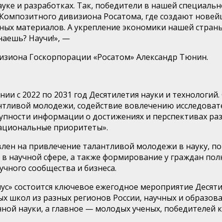
уке и разработках. Так, победители в нашей специаль
 Композитного дивизиона Росатома, где создают нове
тных материалов. А укрепление экономики нашей стран
наешь? Научи!»,
—
визиона
Госкорпорации
«
Росатом
»
Александр
Тюнин
.
ии с 2022 по 2031 год
Десятилетия науки и технологий.
антливой молодежи, содействие вовлечению исследоват
упности информации о достижениях и перспективах раз
Национальные приоритеты».
лен на привлечение талантливой молодежи в науку, п
в научной сфере, а также формирование у граждан по
учного сообщества и бизнеса.
ус» состоится
ключевое ежегодное мероприятие Десятил
 школ из разных регионов России, научных и образова
ной науки, а главное — молодых ученых, победителей к