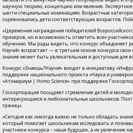
научную теорию, концепцию или явление.
Экспертное
шести специальных номинациях.
Возрастные категори
соревновались дети соответствующих возрастов.
Поб
«Церемония награждения победителей Всероссийского
призеров, но и возможность отметить всех участнико
обучению. Мы рады видеть, что конкурс объединяет ре
Научи
!» возрастает
—
в третьем сезоне конкурса
свои 
знание может быть увлекательным и доступным для в
Конкурс «
Знаешь?Научи
!» входит в
инициативу
«Инфра
поддержке национального проекта «Наука и универси
«
Атомариум
|
Homo
Science
» при поддержке Госкорпо
Госкорпорация поощряет стремление детей и молодежи
интересующихся и любознательных
школьников. Поэ
границ».
«Сегодня как никогда важно не только обладать знан
который помогает школьникам исследовать и познават
участники конкурса – наше будущее, а их увлечение 