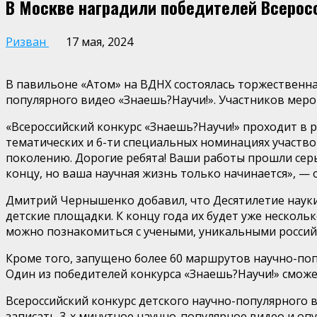
В Москве наградили победителей Всеросс
Ризван
17 мая, 2024
В павильоне «Атом» на ВДНХ состоялась торжественна
популярного видео «
Знаешь?Научи
!». Участников м
еро
«Всероссийский конкурс «
Знаешь?Научи
!» проходит в
тематических и 6-ти специальных номинациях участво
поколению. Дорогие ребята! Ваши работы прошли серь
концу, но ваша научная жизнь только начинается», —
о
Дмитрий Чернышенко
добавил, что Десятилетие наук
детские площадки. К концу года их будет уже несколь
можно познакомиться с учеными, уникальными россий
Кроме того, запущено более 60 маршрутов научно-поп
Один из победителей конкурса
«
Знаешь?Научи
!»
сможе
Всероссийский конкурс детского научно-популярного 
записать 3-х минутное научно-популярное видео и оп