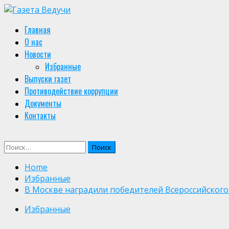
Skip
to
Primary
Главная
content
Menu
О нас
Новости
Избранные
Выпуски газет
Противодействие коррупции
Документы
Контакты
Найти:
Home
Избранные
В Москве наградили победителей Всероссийского
Избранные