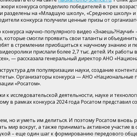
 жюри конкурса определило победителей в трех возрас
и разделены на «Младшую школу», «Среднюю школу» и 
едители конкурса получ
или
ценные призы от организат
 конкурса научно-популярного видео «
Знаешь?Научи
!»
в, которые смогли проявить свои таланты и объединить
бят в стремлении приобщиться к научному знанию и пе
видеоролики прислали более 2,7 тыс. детей.
Их работы в
сех»,
—
рассказала генеральный директор АНО «Нацио
структура для
популяризации науки, создание контента
теты».
Организаторы конкурса
— АНО «Национальные п
рации «Росатом».
 к исследовательской деятельности, науке и технолог
тому
в рамках конкурса 2024 года Росатом представил
ием, но и уметь им делиться. И поэтому Росатом вновь
ь мир вокруг, а также принимать активное участие в 
наукой – еще один шаг к формированию передового общ