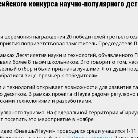
ийского конкурса научно-популярного дет
я церемония награждения 20 победителей третьего сезо
приятия поприветствовал заместитель
Председателя П
 рамках Десятилетия науки и технологий, объявленного
вали более 8 тысяч школьников. Это говорит о том, н
езный отбор и были признаны лучшими. Я от души позд
братился
вице-премьер
к победителям.
и и технологий открывает возможности для развития тал
ко десятков. В рамках проекта «Наука рядом» регулярно
скими технологиями и разработками.
улярного туризма. На федеральной территории «Сириус
т посетить
это мероприятие
в ноябре.
видео «
Знаешь?Научи
!» проводился среди учащихся 1-11
убликовать его на сайте
nauka.homo-science.ru
.
Ролик дол