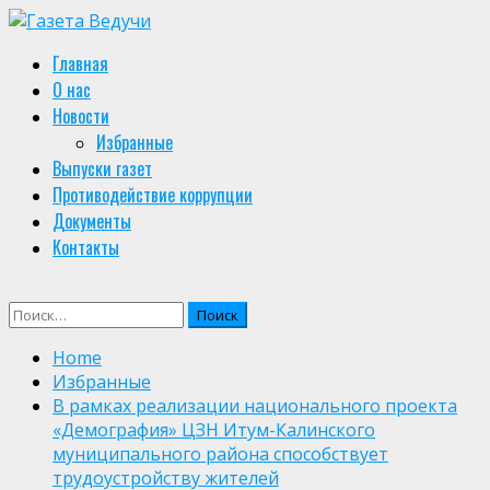
Skip
to
Primary
Главная
content
Menu
О нас
Новости
Избранные
Выпуски газет
Противодействие коррупции
Документы
Контакты
Найти:
Home
Избранные
В рамках реализации национального проекта
«Демография» ЦЗН Итум-Калинского
муниципального района способствует
трудоустройству жителей