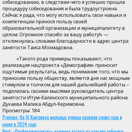
собеседованию, в следствии чего я успешно прошла
процедуру собеседования и была трудоустроена.
Сейчас я рада, что могу использовать свои навыки и
компетенции принося пользу своей
образовательной организации и муниципалитету в
целом. Огромное спасибо за вашу работу!» —
откликнулась словами благодарности в адрес центра
занятости Таиса Мохмадовна.
«Такого рода примеры показывают, что
реализация нацпроекта «Демография» приносит
ощутимые результаты, ведь понимание того, что мы
приносим пользу обществу, является дня нас мощным
стимулом и толчком для нашей дальнейшей работы –
поделилась своими мыслями руководитель центра
занятости Итум-Калинского муниципального района
Дукаева Малика Абдул-Керимовна.
Просмотры:
184
Continue
Previous:
На IV Конгрессе молодых ученых назвали слово года в
науке в 2024 году
Reading
Next:
«Профессионалитет» изменил взгляд на карьеру рабочего: