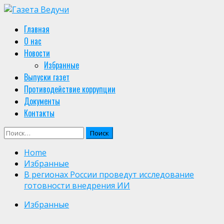
Skip
to
Primary
Главная
content
Menu
О нас
Новости
Избранные
Выпуски газет
Противодействие коррупции
Документы
Контакты
Найти:
Home
Избранные
В регионах России проведут исследование
готовности внедрения ИИ
Избранные