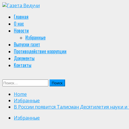
Skip
to
Primary
Главная
content
Menu
О нас
Новости
Избранные
Выпуски газет
Противодействие коррупции
Документы
Контакты
Найти:
Home
Избранные
В России появится Талисман Десятилетия науки и
Избранные