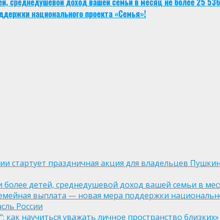
тей, среднедушевой доход вашей семьи в месяц не более 25 53
ддержки национального проекта «Семья»!
оссии стартует праздничная акция для владельцев Пушки
ли более детей, среднедушевой доход вашей семьи в мес
семейная выплата — новая мера поддержки национально
асль России
: как научиться уважать личное пространство близких»