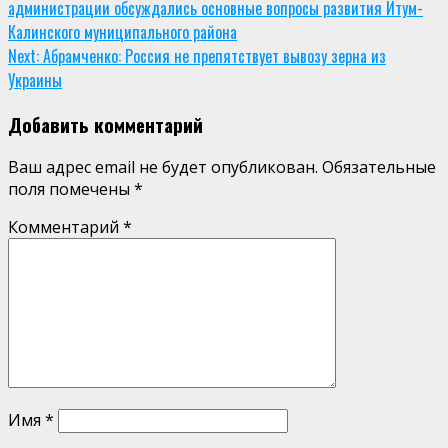
администрации обсуждались основные вопросы развития Итум-
Reading
Калинского муниципального района
Next:
Абрамченко: Россия не препятствует вывозу зерна из
Украины
Добавить комментарий
Ваш адрес email не будет опубликован.
Обязательные
поля помечены
*
Комментарий
*
Имя
*