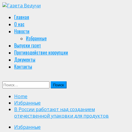
Skip
to
Primary
Главная
content
Menu
О нас
Новости
Избранные
Выпуски газет
Противодействие коррупции
Документы
Контакты
Найти:
Home
Избранные
В России работают над созданием
отечественной упаковки для продуктов
Избранные