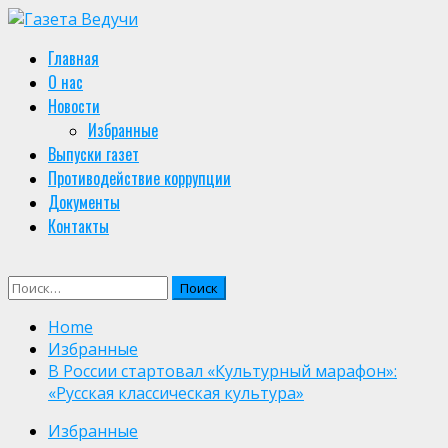
Skip
to
Primary
Главная
content
Menu
О нас
Новости
Избранные
Выпуски газет
Противодействие коррупции
Документы
Контакты
Найти:
Home
Избранные
В России стартовал «Культурный марафон»:
«Русская классическая культура»
Избранные