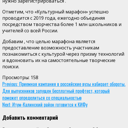
нужно
зарегистрироваться .
Отметим
, что «Культурный марафон» успешно
проводится с 2019 года, ежегодно объединяя
посредством творчества более 1 млн школьников и
учителей со всей России.
Добавим ,
что целью марафона является
предоставление возможность участникам
познакомиться с культурой через призму технологий
и вдохновить их на самостоятельные творческие
поиски.
Просмотры:
158
Continue
Previous:
Приемная кампания в российские вузы набирает обороты.
Для выпускников запущен бесплатный профтест, который
Reading
поможет определиться со специальностью
Next:
Итум-Калинский район готовится к КИФу
Добавить комментарий