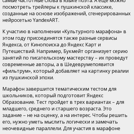
самые частотные слова в языке поэта. А еще можно
посмотреть трейлеры к пушкинской классике,
созданные на основе изображений, сгенерированных
нейросетью
YandexART
.
К участию в наполнении «Культурного марафона» в
этом году присоединятся также разные сервисы
Яндекса, от
Кинопоиска
до Яндекс Карт и
Путешествий. Например,
Букмейт
организует серию
занятий по писательскому мастерству – их проведут
современные авторы, а в
Шедевруме
появится
«
фильтрум
», который добавляет на картинку реалии
из пушкинской эпохи.
Марафон завершится тематическим тестом для
школьников, который подготовит Яндекс
Образование. Тест пройдет в трех вариантах – для
младшего, среднего и старшего возраста. Это
задание – не на оценку, а на интерес. Чтобы решить
его, нужно уметь мыслить логически и замечать
неочевидные параллели. Для участия в марафоне