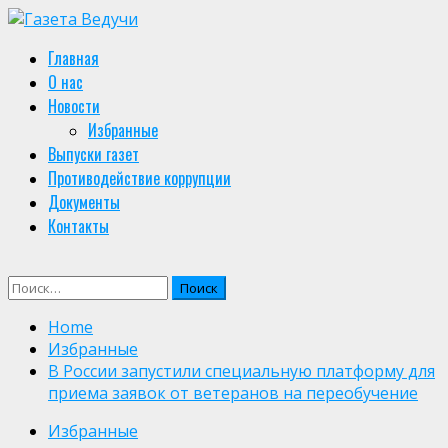
Skip
to
Primary
Главная
content
Menu
О нас
Новости
Избранные
Выпуски газет
Противодействие коррупции
Документы
Контакты
Найти:
Home
Избранные
В России запустили специальную платформу для
приема заявок от ветеранов на переобучение
Избранные