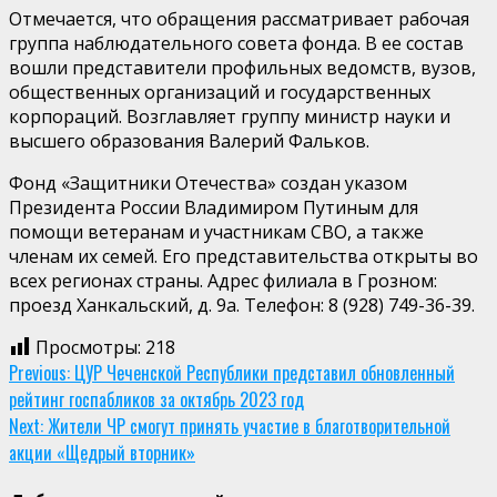
Отмечается, что обращения рассматривает рабочая
группа наблюдательного совета фонда. В ее состав
вошли представители профильных ведомств, вузов,
общественных организаций и государственных
корпораций. Возглавляет группу министр науки и
высшего образования Валерий Фальков.
Фонд «Защитники Отечества» создан указом
Президента России Владимиром Путиным для
помощи ветеранам и участникам СВО, а также
членам их семей. Его представительства открыты во
всех регионах страны. Адрес филиала в Грозном:
проезд Ханкальский, д. 9а. Телефон: 8 (928) 749-36-39.
Просмотры:
218
Continue
Previous:
ЦУР Чеченской Республики представил обновленный
рейтинг госпабликов за октябрь 2023 год
Reading
Next:
Жители ЧР смогут принять участие в благотворительной
акции «Щедрый вторник»