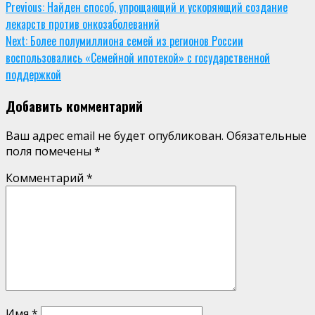
Continue
Previous:
Найден способ, упрощающий и ускоряющий создание
лекарств против онкозаболеваний
Reading
Next:
Более полумиллиона семей из регионов России
воспользовались «Семейной ипотекой» с государственной
поддержкой
Добавить комментарий
Ваш адрес email не будет опубликован.
Обязательные
поля помечены
*
Комментарий
*
Имя
*