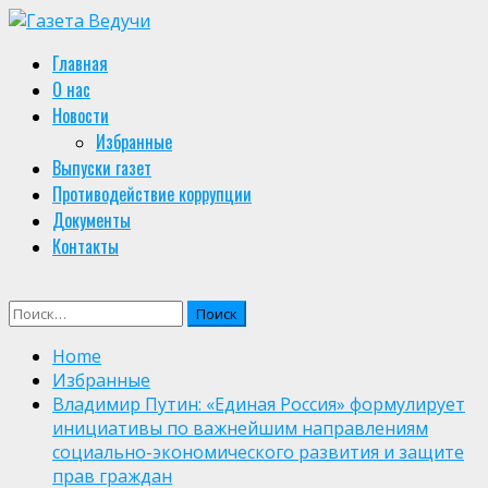
Skip
to
Primary
Главная
content
Menu
О нас
Новости
Избранные
Выпуски газет
Противодействие коррупции
Документы
Контакты
Найти:
Home
Избранные
Владимир Путин: «Единая Россия» формулирует
инициативы по важнейшим направлениям
социально-экономического развития и защите
прав граждан