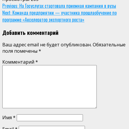
Continue
Previous:
На Госуслугах стартовала приемная кампания в вузы
Next:
Команда предприятии — участника прошлаобучение по
Reading
программе «Акселератор экспортного роста»
Добавить комментарий
Ваш адрес email не будет опубликован.
Обязательные
поля помечены
*
Комментарий
*
Имя
*