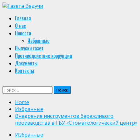
Skip
to
Primary
Главная
content
Menu
О нас
Новости
Избранные
Выпуски газет
Противодействие коррупции
Документы
Контакты
Найти:
Home
Избранные
Внедрение инструментов бережливого
производства в ГБУ «Стоматологический центр»
Избранные