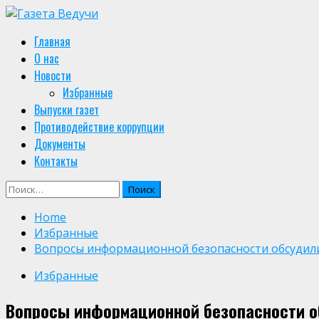
Skip
to
Primary
Главная
content
Menu
О нас
Новости
Избранные
Выпуски газет
Противодействие коррупции
Документы
Контакты
Найти:
Home
Избранные
Вопросы информационной безопасности обсудили
Избранные
Вопросы информационной безопасности о