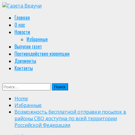
Skip
to
Primary
Главная
content
Menu
О нас
Новости
Избранные
Выпуски газет
Противодействие коррупции
Документы
Контакты
Найти:
Home
Избранные
Возможность бесплатной отправки посылок в
районы СВО доступна по всей территории
Российской Федерации