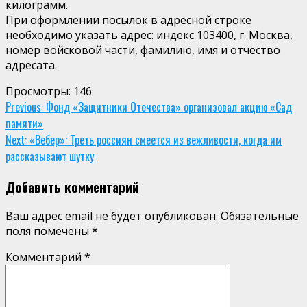
килограмм.
При оформлении посылок в адресной строке
необходимо указать адрес: индекс 103400, г. Москва,
номер войсковой части, фамилию, имя и отчество
адресата.
Просмотры:
146
Continue
Previous:
Фонд «Защитники Отечества» организовал акцию «Сад
памяти»
Reading
Next:
«Вебер»: Треть россиян смеется из вежливости, когда им
рассказывают шутку
Добавить комментарий
Ваш адрес email не будет опубликован.
Обязательные
поля помечены
*
Комментарий
*