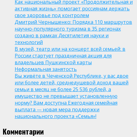
Как национальный проект «Продолжительная и
активная жизнь» помогает россиянам держать
свое здоровье под контролем
Дмитрий Чернышенко: Порядка 110 маршрутов
научно-популярного туризма в 35 регионах
создано в рамках Десятилетия науки и
технологий
В музей, театр или на концерт всей семьей: в
России стартует праздничная акция для
владельцев Пушкинской карты
Неформальная занятость
Вы живёте в Чеченской Республике, у вас двое
или более детей, среднедушевой доход вашей
семьи в месяц не более 25 536 рублей, а
имущество не превышает установленную
норму? Вам доступна Ежегодная семейная
выплата — новая мера поддержки
национального проекта «Семья»!
Комментарии