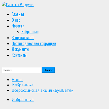
Skip
to
Primary
Главная
content
Menu
О нас
Новости
Избранные
Выпуски газет
Противодействие коррупции
Документы
Контакты
Найти:
Home
Избранные
Всероссийская акция «БумБатл»
Избранные