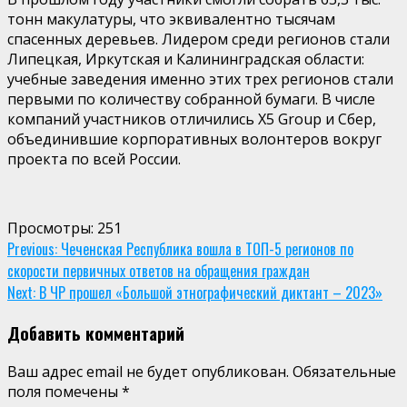
тонн макулатуры, что эквивалентно тысячам
спасенных деревьев. Лидером среди регионов стали
Липецкая, Иркутская и Калининградская области:
учебные заведения именно этих трех регионов стали
первыми по количеству собранной бумаги. В числе
компаний участников отличились Х5 Group и Сбер,
объединившие корпоративных волонтеров вокруг
проекта по всей России.
Просмотры:
251
Continue
Previous:
Чеченская Республика вошла в ТОП-5 регионов по
скорости первичных ответов на обращения граждан
Reading
Next:
В ЧР прошел «Большой этнографический диктант – 2023»
Добавить комментарий
Ваш адрес email не будет опубликован.
Обязательные
поля помечены
*