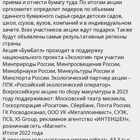
приема и отнести бумагу туда. По итогам акции
оргкомитет определит лидеров по объемам
сданного бумажного сырья среди детских садов,
школ, ссузов, вузов, компаний и в индивидуальном
зачете. Всех участников акции ждут подарки. Также
будут объявлены самые результативные регионы
страны.
Акция «БумБатл» проходит в поддержку
национального проекта «Экология» при участии
Минприроды России, Минпросвещения России,
Минобрнауки России, Минкультуры России и
Минспорта России. Экологический партнер акции –
ППК «Российский экологический оператор».
Всероссийскую акцию по сбору макулатуры в 2023
году поддерживают: Московский театр мюзикла,
Госкорпорация «Росатом», Сбербанк, Почта России,
ГК Росводоканал, ООО УК «Металлоинвест», СУЭК,
ПСБ, X5 Group, рекламное агентство «ИНТЕНШЕН»,
розничная сеть «Магнит».
Итоги 2022 года
В прошлом году участники смогли собрать 63,3 тыс.