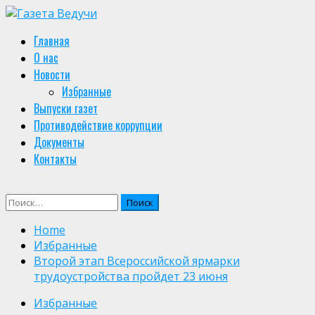
Skip
to
Primary
Главная
content
Menu
О нас
Новости
Избранные
Выпуски газет
Противодействие коррупции
Документы
Контакты
Найти:
Home
Избранные
Второй этап Всероссийской ярмарки
трудоустройства пройдет 23 июня
Избранные