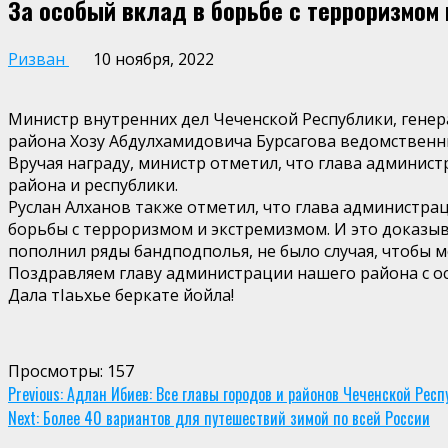
За особый вклад в борьбе с терроризмом
Ризван
10 ноября, 2022
Министр внутренних дел Чеченской Республики, гене
района Хозу Абдулхамидовича Бурсагова ведомственн
Вручая награду, министр отметил, что глава админис
района и республики.
Руслан Алханов также отметил, что глава администра
борьбы с терроризмом и экстремизмом. И это доказыв
пополнил ряды бандподполья, не было случая, чтобы 
Поздравляем главу администрации нашего района с ос
Дала тIаьхье беркате йойла!
Просмотры:
157
Continue
Previous:
Адлан Ибиев: Все главы городов и районов Чеченской Рес
Next:
Более 40 вариантов для путешествий зимой по всей России
Reading