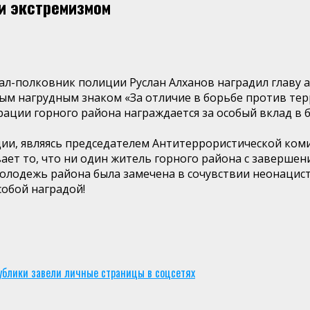
 и экстремизмом
рал-полковник полиции Руслан Алханов наградил глав
ым нагрудным знаком «За отличие в борьбе против тер
трации горного района награждается за особый вклад в
ции, являясь председателем Антитеррористической ком
ает то, что ни один житель горного района с завершен
молодежь района была замечена в сочувствии неонацис
обой наградой!
публики завели личные страницы в соцсетях