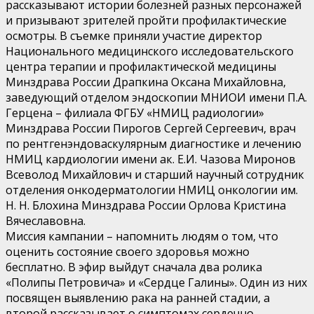
рассказывают истории болезней разных персонажей
и призывают зрителей пройти профилактические
осмотры. В съемке приняли участие директор
Национального медицинского исследовательского
центра терапии и профилактической медицины
Минздрава России Драпкина Оксана Михайловна,
заведующий отделом эндоскопии МНИОИ имени П.А.
Герцена – филиала ФГБУ «НМИЦ радиологии»
Минздрава России Пирогов Сергей Сергеевич, врач
по рентгенэндоваскулярным диагностике и лечению
НМИЦ кардиологии имени ак. Е.И. Чазова Миронов
Всеволод Михайлович и старший научный сотрудник
отделения онкодерматологии НМИЦ онкологии им.
Н. Н. Блохина Минздрава России Орлова Кристина
Вячеславовна.
Миссия кампании – напомнить людям о том, что
оценить состояние своего здоровья можно
бесплатно. В эфир выйдут сначала два ролика
«Полипы Петровича» и «Сердце Галины». Один из них
посвящен выявлению рака на ранней стадии, а
второй рассказывает о симптомах сердечно-