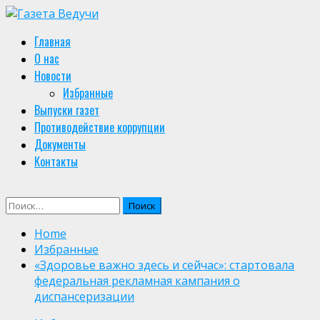
Skip
to
Primary
Главная
content
Menu
О нас
Новости
Избранные
Выпуски газет
Противодействие коррупции
Документы
Контакты
Найти:
Home
Избранные
«Здоровье важно здесь и сейчас»: стартовала
федеральная рекламная кампания о
диспансеризации