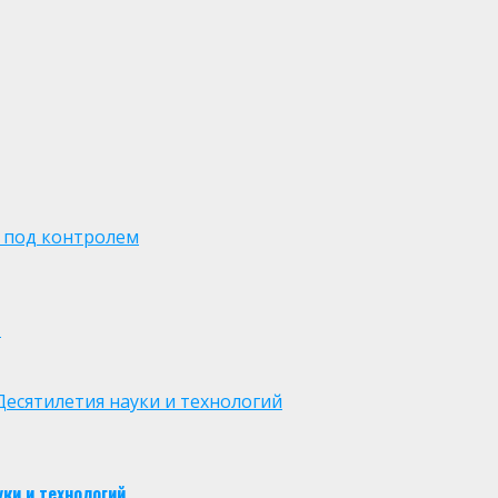
 под контролем
м
есятилетия науки и технологий
ки и технологий