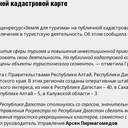
ной кадастровой карте
щенресурс«Земля для туризма» на публичной кадастро
влечения в туристскую деятельность. Об этом сообщила
звития сферы туризма и повышения инвестиционной прив
овать свою деятельность. На публичной кадастровой ка
ещены объекты туристического сегмента»,
— отметила Г
а с Правительствами Республики Алтай, Республики Даг
атского края. В этих регионах созданы оперативные шт
о интереса, из них в Республике Дагестан – 40, в Сахал
публике Алтай – 5, в Калужской области – 3.
 Республика Дагестан столкнулась со спросом, значите
равления Росреестра по Республике Дагестан сделать вс
ования туристско-рекреационных кластеров, совместно 
л руководитель Управления
Арсен Пирмагомедов
.