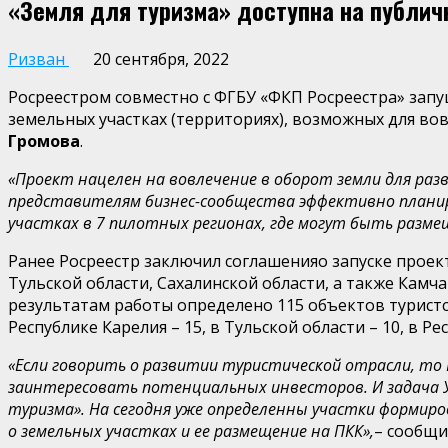
«Земля для туризма» доступна на публич
Ризван
20 сентября, 2022
Росреестром совместно с ФГБУ «ФКП Росреестра» запу
земельных участках (территориях), возможных для во
Громова
.
«Проект нацелен на вовлечение в оборот земли для ра
представителям бизнес-сообщества эффективно планир
участках в 7 пилотных регионах, где могут быть разм
Ранее Росреестр заключил соглашенияо запуске проект
Тульской области, Сахалинской области, а также Камч
результатам работы определено 115 объектов туристског
Республике Карелия – 15, в Тульской области – 10, в Рес
«Если говорить о развитии туристической отрасли, то
заинтересовать потенциальных инвесторов. И задача Уп
туризма». На сегодня уже определенны участки формир
о земельных участках и ее размещение на ПКК»,
– сообщи