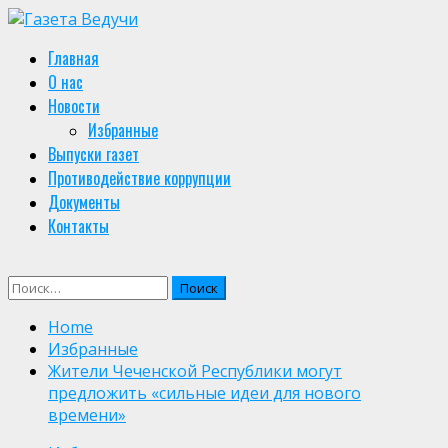
Skip
to
Primary
Главная
content
Menu
О нас
Новости
Избранные
Выпуски газет
Противодействие коррупции
Документы
Контакты
Найти:
Home
Избранные
Жители Чеченской Республики могут
предложить «сильные идеи для нового
времени»