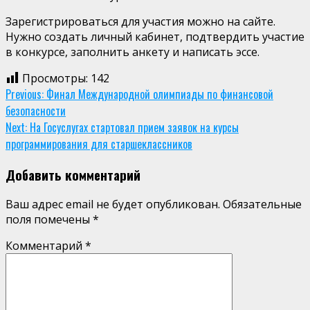
Зарегистрироваться для участия можно на сайте.
Нужно создать личный кабинет, подтвердить участие
в конкурсе, заполнить анкету и написать эссе.
Просмотры:
142
Continue
Previous:
Финал Международной олимпиады по финансовой
безопасности
Reading
Next:
На Госуслугах стартовал прием заявок на курсы
программирования для старшеклассников
Добавить комментарий
Ваш адрес email не будет опубликован.
Обязательные
поля помечены
*
Комментарий
*