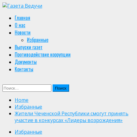
Skip
to
Primary
Главная
content
Menu
О нас
Новости
Избранные
Выпуски газет
Противодействие коррупции
Документы
Контакты
Найти:
Home
Избранные
Жители Чеченской Республики смогут принять
участие в конкурсах «Лидеры возрождения»
Избранные