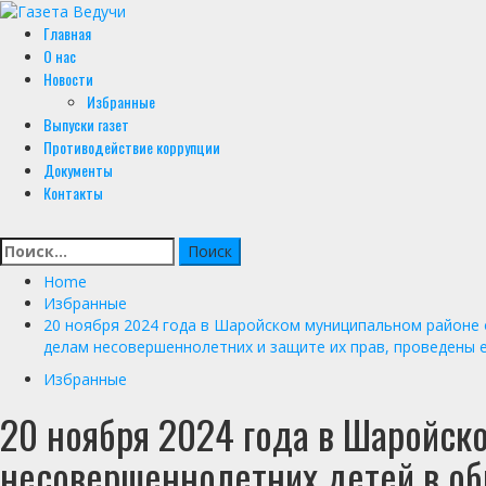
Skip
to
Primary
Главная
content
Menu
О нас
Новости
Избранные
Выпуски газет
Противодействие коррупции
Документы
Контакты
Найти:
Home
Избранные
20 ноября 2024 года в Шаройском муниципальном районе 
делам несовершеннолетних и защите их прав, проведены
Избранные
20 ноября 2024 года в Шаройск
несовершеннолетних детей в об