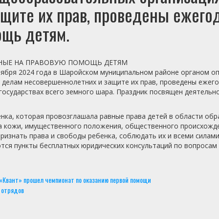
щите их прав, проведены ежего
ощь детям.
НЫЕ НА ПРАВОВУЮ ПОМОЩЬ ДЕТЯМ
оября 2024 года в Шаройском муниципальном районе органом оп
 делам несовершеннолетних и защите их прав, проведены ежег
государствах всего земного шара. Праздник посвящен деятельн
нка, которая провозглашала равные права детей в области обра
 кожи, имущественного положения, общественного происхождени
признать права и свободы ребенка, соблюдать их и всеми силам
ются пункты бесплатных юридических консультаций по вопросам 
 «Квант» прошел чемпионат по оказанию первой помощи
 отрядов