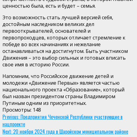
ценностью была, есть и будет – семья.
Это возможность стать лучшей версией себя,
достойным наследником великих дел
первооткрывателей, основателей и
первопроходцев, которых отличает стремление к
победе во всех начинаниях и нежелание
останавливаться на достигнутом. Быть участником
Движения – это выбор сильных и готовых вписать
свое имя в историю России.
Напомним, что Российское движение детей и
молодежи «Движение Первых» является частью
национального проекта «Образование», который
был назван президентом страны Владимиром
Путиным одним из приоритетных.
Просмотры:
148
Continue
Previous:
Предприятия Чеченской Республики участвующие в
нацпроекте
Reading
Next:
20 ноября 2024 года в Шаройском муниципальном районе