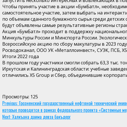
запустить несколько интересных и вовлекающих в пов
Чтобы принять участие в акции «БумБатл», необходим
самостоятельное участие, затем выбрать на интеракт
по объемам сданного бумажного сырья среди детских с
будут объявлены самые результативные регионы стра
Акция «БумБатл» проходит в поддержку национальног
Минкультуры России и Минспорта России. Экологическ
Всероссийскую акцию по сбору макулатуры в 2023 год
Росводоканал, ООО УК «Металлоинвест», СУЭК, ПСБ, X
Итоги 2022 года
В прошлом году участники смогли собрать 63,3 тыс. т
Иркутская и Калининградская области: учебные заведе
отличились Х5 Group и Сбер, объединившие корпорати
Просмотры:
125
Continue
Previous:
Грозненский государственный нефтяной технический униве
которые проводятся в рамках федерального проекта «Системные ме
Reading
Next:
Халкъана даима девза бакъдерг