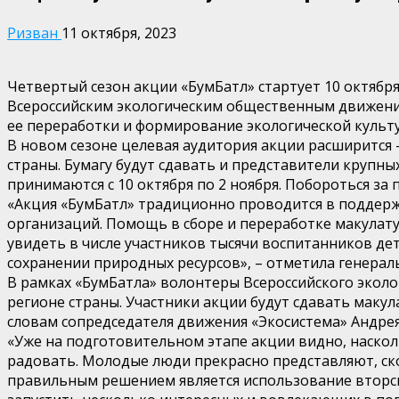
Ризван
11 октября, 2023
Четвертый сезон акции «БумБатл» стартует 10 октябр
Всероссийским экологическим общественным движение
ее переработки и формирование экологической культ
В новом сезоне целевая аудитория акции расширится –
страны. Бумагу будут сдавать и представители крупн
принимаются с 10 октября по 2 ноября. Побороться за 
«Акция «БумБатл» традиционно проводится в поддержк
организаций. Помощь в сборе и переработке макулату
увидеть в числе участников тысячи воспитанников дет
сохранении природных ресурсов», – отметила генер
В рамках «БумБатла» волонтеры Всероссийского экол
регионе страны. Участники акции будут сдавать маку
словам сопредседателя движения «Экосистема» Андре
«Уже на подготовительном этапе акции видно, наскол
радовать. Молодые люди прекрасно представляют, ск
правильным решением является использование вторсы