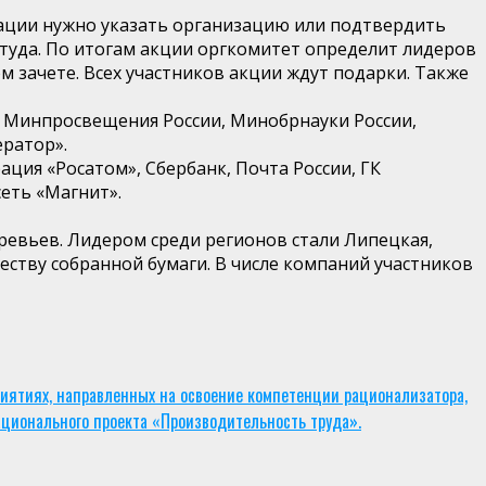
трации нужно указать организацию или подтвердить
 туда. По итогам акции оргкомитет определит лидеров
м зачете. Всех участников акции ждут подарки. Также
, Минпросвещения России, Минобрнауки России,
ератор».
ция «Росатом», Сбербанк, Почта России, ГК
еть «Магнит».
еревьев. Лидером среди регионов стали Липецкая,
еству собранной бумаги. В числе компаний участников
иятиях, направленных на освоение компетенции рационализатора,
ационального проекта «Производительность труда».