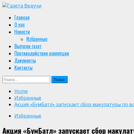
Skip
to
Primary
Главная
content
Menu
О нас
Новости
Избранные
Выпуски газет
Противодействие коррупции
Документы
Контакты
Найти:
Home
Избранные
Акция «БумБатл» запускает сбор макулатуры по в
Избранные
Акция «БумБатл» запускает сбор макулат