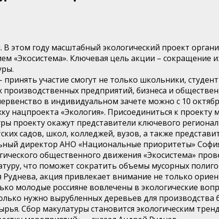
я. В этом году масштабный экологический проект орга
м «Экосистема». Ключевая цель акции – сокращение и
уры.
 принять участие смогут не только школьники, студент
ых производственных предприятий, бизнеса и обществен
первенство в индивидуальном зачете можно с 10 октября
у нацпроекта «Экология». Присоединиться к проекту мо
ры проекту окажут представители ключевого региональ
ских садов, школ, колледжей, вузов, а также представ
альный директор АНО «Национальные приоритеты» Софи
огического общественного движения «Экосистема» пров
латуру, что поможет сократить объемы мусорных полиго
я Руднева, акция привлекает внимание не только ори
ько молодые россияне вовлечены в экологические вопро
олько нужно вырубленных деревьев для производства б
рья. Сбор макулатуры становится экологическим тренд