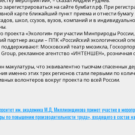
естку мероприятий», – сказал Андрей Руднев.
о зарегистрироваться на сайте бумбатл.рф. При регис
ивной карте ближайший пункт приема и отнести бумагу
адов, школ, ссузов, вузов, компаний и в индивидуально
ны.
о проекта «Экология» при участии Минприроды России
ий партнер акции – ППК «Российский экологический оп
у поддерживают: Московский театр мюзикла, Госкорпора
5 Group, рекламное агентство «ИНТЕНШЕН», розничная с
онн макулатуры, что эквивалентно тысячам спасенных д
ния именно этих трех регионов стали первыми по колич
вных волонтеров вокруг проекта по всей России.
рситет им. академика М.Д. Миллионщикова примет участие в меропр
ры по повышению производительности труда», входящего в состав н