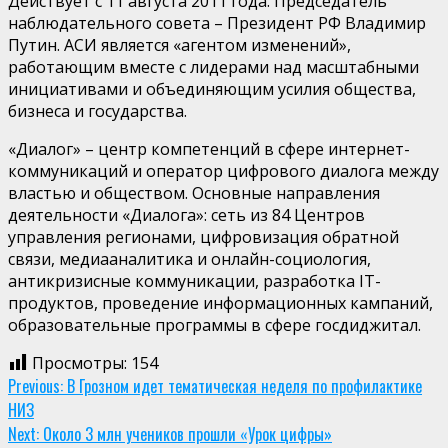
Действует с 11 августа 2011 года. Председатель
наблюдательного совета – Президент РФ Владимир
Путин. АСИ является «агентом изменений»,
работающим вместе с лидерами над масштабными
инициативами и объединяющим усилия общества,
бизнеса и государства.
«Диалог» – центр компетенций в сфере интернет-
коммуникаций и оператор цифрового диалога между
властью и обществом. Основные направления
деятельности «Диалога»: сеть из 84 Центров
управления регионами, цифровизация обратной
связи, медиааналитика и онлайн-социология,
антикризисные коммуникации, разработка IT-
продуктов, проведение информационных кампаний,
образовательные программы в сфере госдиджитал.
Просмотры:
154
Continue
Previous:
В Грозном идет тематическая неделя по профилактике
НИЗ
Reading
Next:
Около 3 млн учеников прошли «Урок цифры»