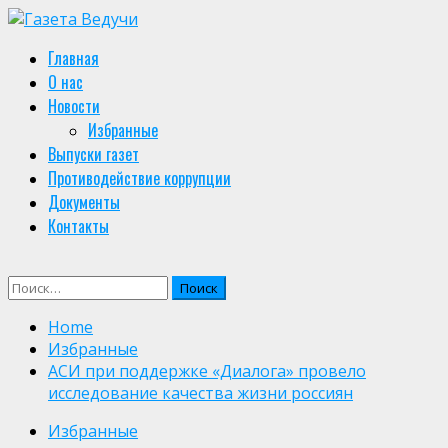
Skip
to
Primary
Главная
content
Menu
О нас
Новости
Избранные
Выпуски газет
Противодействие коррупции
Документы
Контакты
Найти:
Home
Избранные
АСИ при поддержке «Диалога» провело
исследование качества жизни россиян
Избранные