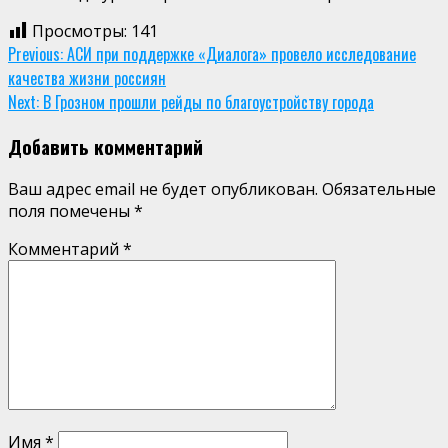
Просмотры:
141
Continue
Previous:
АСИ при поддержке «Диалога» провело исследование
качества жизни россиян
Reading
Next:
В Грозном прошли рейды по благоустройству города
Добавить комментарий
Ваш адрес email не будет опубликован.
Обязательные
поля помечены
*
Комментарий
*
Имя
*