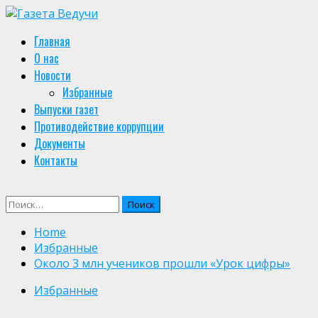
Skip
to
Primary
Главная
content
Menu
О нас
Новости
Избранные
Выпуски газет
Противодействие коррупции
Документы
Контакты
Найти:
Home
Избранные
Около 3 млн учеников прошли «Урок цифры»
Избранные