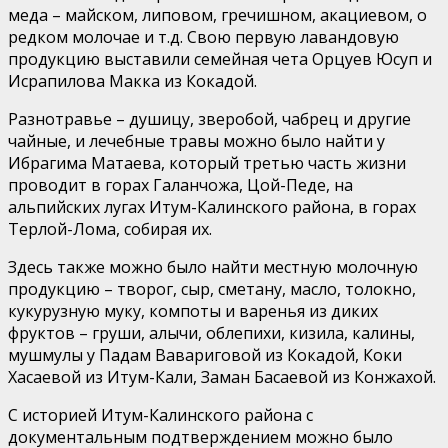
меда – майском, липовом, гречишном, акациевом, о
редком молочае и т.д. Свою первую лавандовую
продукцию выставили семейная чета Орцуев Юсуп и
Исрапилова Макка из Кокадой.
Разнотравье – душицу, зверобой, чабрец и другие
чайные, и лечебные травы можно было найти у
Ибрагима Матаева, который третью часть жизни
проводит в горах Галанчожа, Цой-Педе, на
альпийских лугах Итум-Калинского района, в горах
Терлой-Лома, собирая их.
Здесь также можно было найти местную молочную
продукцию – творог, сыр, сметану, масло, толокно,
кукурузную муку, компоты и варенья из диких
фруктов – груши, алычи, облепихи, кизила, калины,
мушмулы у Падам Вавариговой из Кокадой, Коки
Хасаевой из Итум-Кали, Заман Басаевой из Конжахой.
С историей Итум-Калинского района с
документальным подтверждением можно было