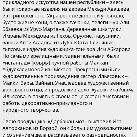
прикладного искусства нашей республики – здесь
были токарные изделия из дерева Мехьди Адашева
из Пригородного. Украшенные дорогой упряжью,
будто живые кони, а также тачанки, телеги Нур-Али
Эбзаева из Урус-Мартана. Деревянные шкатулки
Имрана Межидова из Гехов. Оружие, парусники,
башни Апти Асадова из Дуба-Юрта. Глиняные,
гипсовые изделия художника-гончара Исы Абкарова.
Но самыми зрелищными, удивительными были
«истангаш» (ковры) ручной работы Малкан
Абдулхалимовой из Ойсхара. Прекрасными были
художественные произведения сестер Ильясовых –
Макки, Зары, Зайнап. Унаследовав художественный
дар своего отца, и продолжив дело художника Адама
Ильясова, в память о своем отце сестры выставили
работы декоративно-прикладного и
народного творчества.
Свою продукцию «Дарбанан моз» выставил Иса
Авторханов из Борзой, он с большим удовольствием
и со знанием дела рассказывает о разновидностях