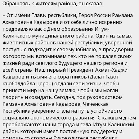
Обращаясь к жителям района, он сказал:
– От имени Главы республики, Героя России Рамзана
Ахматовича Кадырова и от себя лично искренно
поздравляю вас с Днем образования Итум-
Калинского муниципального района. Один из самых
живописных районов нашей республики, уверенной
поступью подходит к своему юбилею, в преддверии
которого мы вспоминаем тех, кто не пожалел своих
жизней ради светлого будущего нашего региона и
всей страны. Наш первый Президент Ахмат-Хаджи
Кадыров и тысячи его соратников (Дала г1азот
къобалдойла церан) отдали свои жизни, чтобы
принести мир на нашу землю, чтобы мы могли
творить и созидать. Сегодня, под руководством
Рамзана Ахматовича Кадырова, Чеченская
Республика уверенно стала на путь устойчивого
социально-экономического развития. С каждым днем
преображаются наши города и села. Итум-Калинский
район, который имеет постоянную поддержку и
помощь со стороны Руководителя республики,