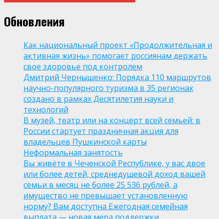
Обновления
Как национальный проект «Продолжительная и
активная жизнь» помогает россиянам держать
свое здоровье под контролем
Дмитрий Чернышенко: Порядка 110 маршрутов
научно-популярного туризма в 35 регионах
создано в рамках Десятилетия науки и
технологий
В музей, театр или на концерт всей семьей: в
России стартует праздничная акция для
владельцев Пушкинской карты
Неформальная занятость
Вы живёте в Чеченской Республике, у вас двое
или более детей, среднедушевой доход вашей
семьи в месяц не более 25 536 рублей, а
имущество не превышает установленную
норму? Вам доступна Ежегодная семейная
выплата — новая мера поддержки