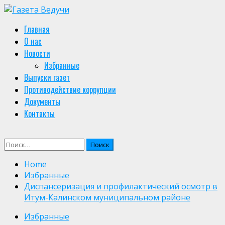
Skip
to
Primary
Главная
content
Menu
О нас
Новости
Избранные
Выпуски газет
Противодействие коррупции
Документы
Контакты
Найти:
Home
Избранные
Диспансеризация и профилактический осмотр в
Итум-Калинском муниципальном районе
Избранные