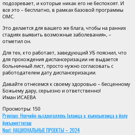
подозревает, и которые никак его не беспокоят. И
все это – бесплатно, в рамках базовой программы
ОМС
.
Это делается для вашего же блага, чтобы на ранних
стадиях в
ыявить возможные заболевания»,
–
отметил он.
Для тех, кто работает, заведующий УБ пояснил, что
для прохождения диспансеризации
не
выдается
больничный
лист
, просто
нужно согласовать с
работодателем дату диспансеризации
.
Давайте отнесемся к своему здоровью
–
бесценному
Божьему дару,
серьезно
и ответственно!
Иман
ИСАЕВА
Просмотры:
150
Continue
Previous:
Нохчийн оьздангаллехь Iаламца а, къинхьегамца а йолу
йукъаметтигаш
Reading
Next:
НАЦИОНАЛЬНЫЕ ПРОЕКТЫ – 2024