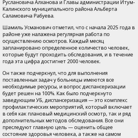
Руслановича
Алханова
и Главы администрации
Итум-
Калинского
муниципального района Альберта
Саламовича
Рабуева
.
Шамиль
Усманович
отметил, что с начала 2025 года в
районе уже налажена регулярная работа по
осуществлению осмотров. Каждый месяц
запланировано
определенное
количество человек,
которые будут проходить обследования, и в течение
года эта цифра достигнет 2000 человек.
Он также подчеркнул, что для выполнения
поставленных задач у больницы имеются все
необходимые ресурсы, и в
опрос диспансеризации
будет реше
н на 100%.
Как было подчеркнуто
заведующим УБ
, д
испансеризация — это комплекс
профилактических мероприятий, который включает
в себя как плановый медицинский осмотр, так и ряд
дополнительных методов обследования. Все они
преследуют главную цель — оценить общее
состояние здоровья человека, а также на самом