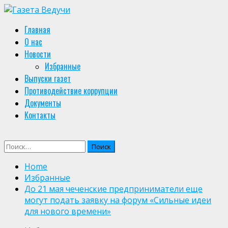
Skip
to
Primary
Главная
content
Menu
О нас
Новости
Избранные
Выпуски газет
Противодействие коррупции
Документы
Контакты
Найти:
Home
Избранные
До 21 мая чеченские предприниматели еще
могут подать заявку на форум «Сильные идеи
для нового времени»